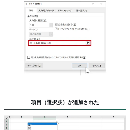
項目（選択肢）が追加された