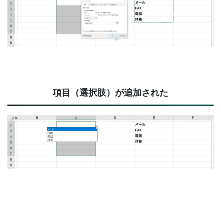
項目（選択肢）が追加された