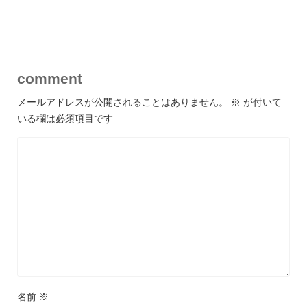
comment
メールアドレスが公開されることはありません。
※
が付いて
いる欄は必須項目です
名前
※