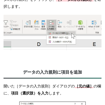
択します。
データの入力規則に項目を追加
開いた［データの入力規則］ダイアログの
［元の値］
の欄
に、
項目（選択肢）を入力
します。