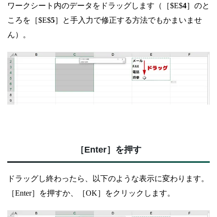
ワークシート内のデータをドラッグします（［$E$
4
］のと
ころを［$E$
5
］と手入力で修正する方法でもかまいませ
ん）。
［Enter］を押す
ドラッグし終わったら、以下のような表示に変わります。
［Enter］を押すか、［OK］をクリックします。