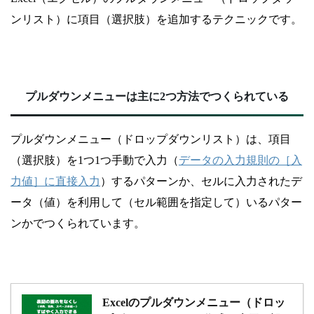
ンリスト）に項目（選択肢）を追加するテクニックです。
プルダウンメニューは主に2つ方法でつくられている
プルダウンメニュー（ドロップダウンリスト）は、項目
（選択肢）を1つ1つ手動で入力（
データの入力規則の［入
力値］に直接入力
）するパターンか、セルに入力されたデ
ータ（値）を利用して（セル範囲を指定して）いるパター
ンかでつくられています。
Excelのプルダウンメニュー（ドロッ