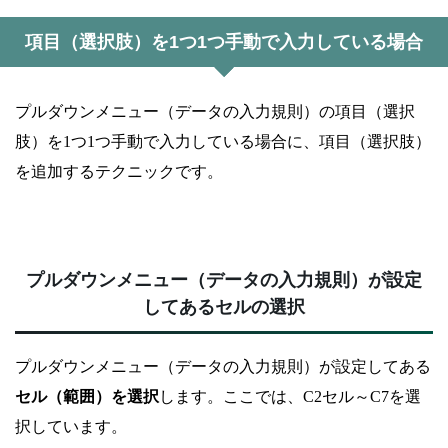
項目（選択肢）を1つ1つ手動で入力している場合
プルダウンメニュー（データの入力規則）の項目（選択
肢）を1つ1つ手動で入力している場合に、項目（選択肢）
を追加するテクニックです。
プルダウンメニュー（データの入力規則）が設定
してあるセルの選択
プルダウンメニュー（データの入力規則）が設定してある
セル（範囲）を選択
します。ここでは、C2セル～C7を選
択しています。