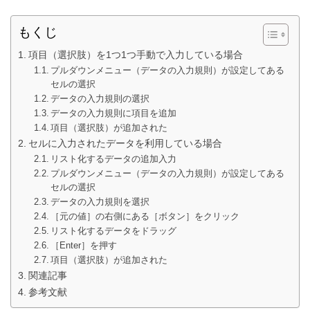
もくじ
項目（選択肢）を1つ1つ手動で入力している場合
プルダウンメニュー（データの入力規則）が設定してある
セルの選択
データの入力規則の選択
データの入力規則に項目を追加
項目（選択肢）が追加された
セルに入力されたデータを利用している場合
リスト化するデータの追加入力
プルダウンメニュー（データの入力規則）が設定してある
セルの選択
データの入力規則を選択
［元の値］の右側にある［ボタン］をクリック
リスト化するデータをドラッグ
［Enter］を押す
項目（選択肢）が追加された
関連記事
参考文献