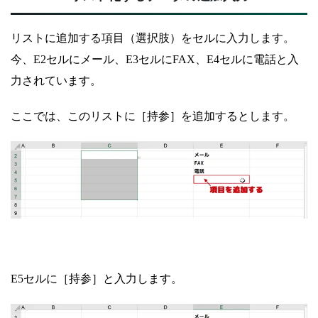
リストに追加する項目（選択肢）をセルに入力します。
今、E2セルにメール、E3セルにFAX、E4セルに電話と入
力されています。
ここでは、このリストに［持参］を追加するとします。
E5セルに［持参］と入力します。