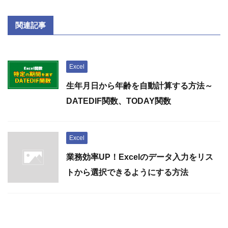
関連記事
Excel
生年月日から年齢を自動計算する方法～
DATEDIF関数、TODAY関数
Excel
業務効率UP！Excelのデータ入力をリス
トから選択できるようにする方法