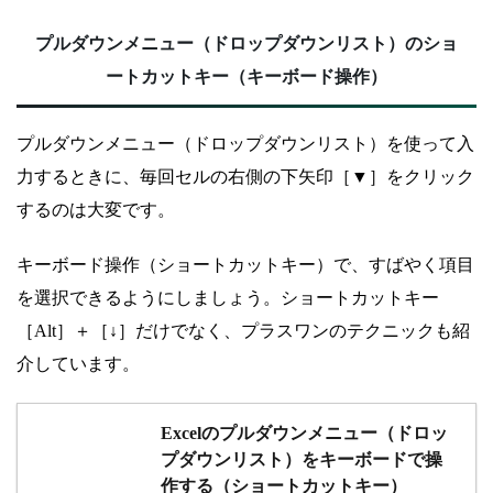
プルダウンメニュー（ドロップダウンリスト）のショ
ートカットキー（キーボード操作）
プルダウンメニュー（ドロップダウンリスト）を使って入
力するときに、毎回セルの右側の下矢印［▼］をクリック
するのは大変です。
キーボード操作（ショートカットキー）で、すばやく項目
を選択できるようにしましょう。ショートカットキー
［Alt］＋［↓］だけでなく、プラスワンのテクニックも紹
介しています。
Excelのプルダウンメニュー（ドロッ
プダウンリスト）をキーボードで操
作する（ショートカットキー）