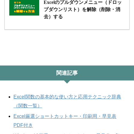
Excelのプルダウンメニュー（ドロッ
プダウンリスト）を解除（削除・消
去）する
関連記事
Excel関数の基本的な使い方と応用テクニック辞典
（関数一覧）
Excel厳選ショートカットキー・印刷用・早見表
PDF付き