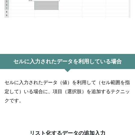
セルに入力されたデータを利用している場合
セルに入力されたデータ（値）を利用して（セル範囲を指
定して）いる場合に、項目（選択肢）を追加するテクニッ
クです。
リスト化するデータの追加入力