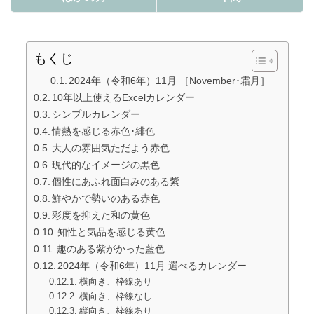
もくじ
2024年（令和6年）11月 ［November･霜月］
10年以上使えるExcelカレンダー
シンプルカレンダー
情熱を感じる赤色･緋色
大人の雰囲気ただよう赤色
現代的なイメージの黒色
個性にあふれ面白みのある紫
鮮やかで勢いのある赤色
彩度を抑えた和の黄色
知性と気品を感じる黄色
趣のある紫がかった藍色
2024年（令和6年）11月 選べるカレンダー
横向き、枠線あり
横向き、枠線なし
縦向き、枠線あり