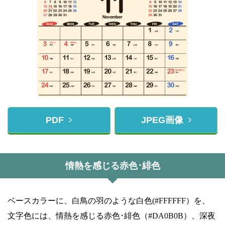
PDF
JPEG画像
情熱を感じる赤色･緋色
ベースカラーに、白鳥の羽のような白色(#FFFFFF）を、
文字色には、情熱を感じる赤色･緋色（#DA0B0B）、深夜