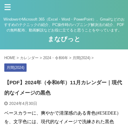
WindowsやMicrosoft 365（Excel・Word・PowerPoint）、Gmailなどのお
すすめのテクニックの紹介、PC操作時のハプニング解決法の紹介、PDF
の無料配布、動画解説などお役に立てると思うことをやっています。
まなびっと
HOME
>
カレンダー
>
2024・令和6年
>
月間(2024)
>
月間(2024)
【PDF】2024年（令和6年）11月カレンダー｜現代
的なイメージの黒色
2024年4月30日
ベースカラーに、爽やかで清潔感のある青色(#E5EDEE）
を、文字色には、現代的なイメージで洗練された黒色