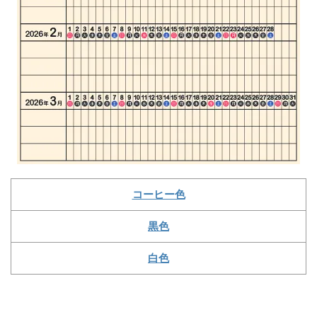
コーヒー色
黒色
白色