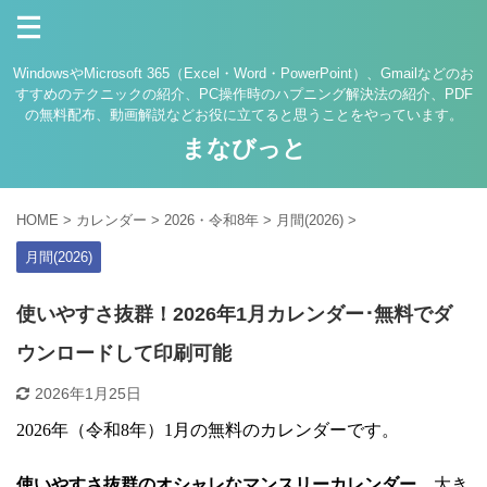
WindowsやMicrosoft 365（Excel・Word・PowerPoint）、Gmailなどのお
すすめのテクニックの紹介、PC操作時のハプニング解決法の紹介、PDF
の無料配布、動画解説などお役に立てると思うことをやっています。
まなびっと
HOME
>
カレンダー
>
2026・令和8年
>
月間(2026)
>
月間(2026)
使いやすさ抜群！2026年1月カレンダー･無料でダ
ウンロードして印刷可能
2026年1月25日
2026年（令和8年）1月の無料のカレンダーです。
使いやすさ抜群のオシャレなマンスリーカレンダー
、大き