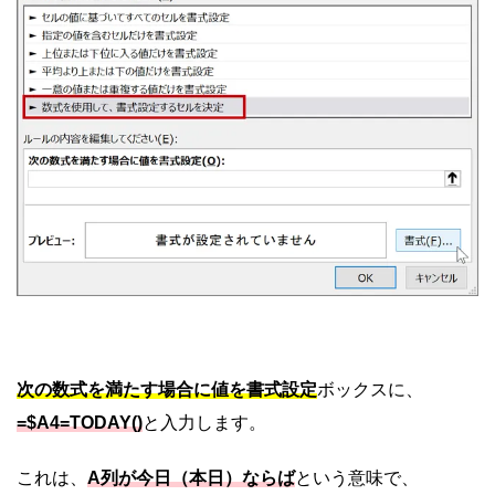
次の数式を満たす場合に値を書式設定
ボックスに、
=$A4=TODAY()
と入力します。
これは、
A列が今日（本日）ならば
という意味で、