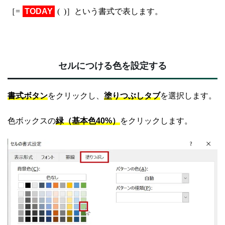
［=
TODAY
( )］という書式で表します。
セルにつける色を設定する
書式ボタン
をクリックし、
塗りつぶしタブ
を選択します。
色ボックスの
緑（基本色40%）
をクリックします。