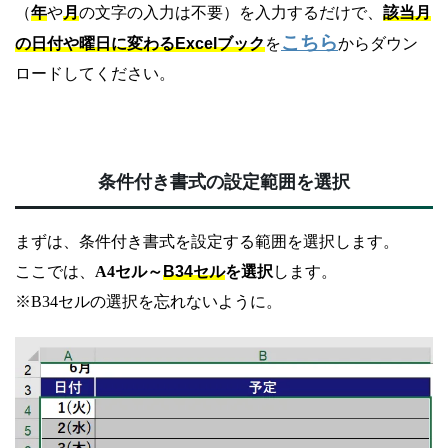
（
年
や
月
の文字の入力は不要）を入力するだけで、
該当月
こちら
の日付や曜日に変わるExcelブック
を
からダウン
ロードしてください。
条件付き書式の設定範囲を選択
まずは、条件付き書式を設定する範囲を選択します。
ここでは、
A4セル～
B34セル
を選択
します。
※B34セルの選択を忘れないように。