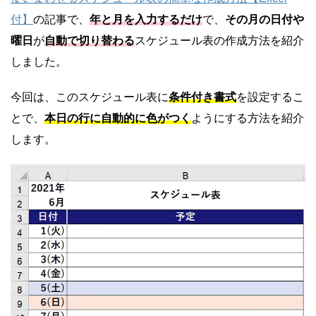
付】
の記事で、
年と月を入力するだけ
で、
その月の日付や
曜日
が
自動で切り替わる
スケジュール表の作成方法を紹介
しました。
今回は、このスケジュール表に
条件付き書式
を設定するこ
とで、
本日の行に自動的に色がつく
ようにする方法を紹介
します。