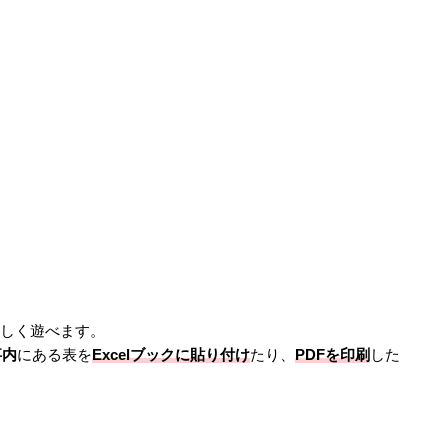
が楽しく遊べます。
Excelブックに貼り付け
PDFを印刷
事内
にある表を
たり、
した