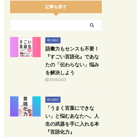
記事を探す
本の紹介
語彙力もセンスも不要！
『すごい言語化』であな
たの「伝わらない」悩み
を解決しよう
2026/2/23
本の紹介
「うまく言葉にできな
い」と悩むあなたへ。人
生の武器を手に入れる本
『言語化力』