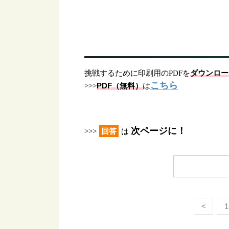
ダウンロー
挑戦するために印刷用のPDFを
こちら
PDF（無料）
>>>
は
次ページに！
回答
>>>
は
<
1