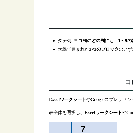
タテ列､ヨコ列の
にも、
どの列
1～9
太線で囲まれた
のいず
3×3のブロック
コ
Excelワークシート
やGoogleスプレッド
表全体を選択し、
Excelワークシート
やG
7