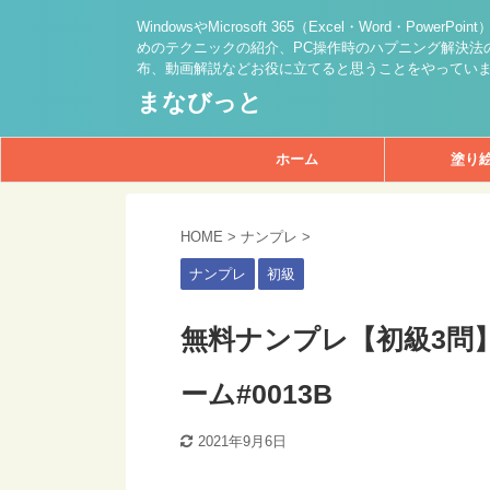
WindowsやMicrosoft 365（Excel・Word・PowerPo
めのテクニックの紹介、PC操作時のハプニング解決法の
布、動画解説などお役に立てると思うことをやってい
まなびっと
ホーム
塗り
HOME
>
ナンプレ
>
ナンプレ
初級
無料ナンプレ【初級3問
ーム#0013B
2021年9月6日