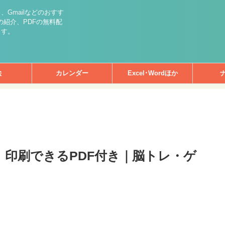
int）、Gmailなどのおすす
紹介、PDFの無料配
ます。
絵
カレンダー
Excel･Wordほか
】印刷できるPDF付き｜脳トレ・ゲ