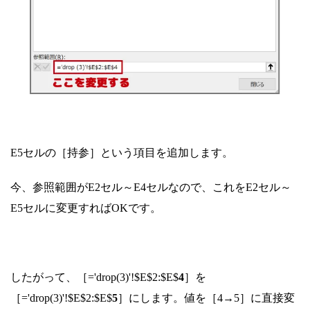
E5セルの［持参］という項目を追加します。
今、参照範囲がE2セル～E4セルなので、これをE2セル～
E5セルに変更すればOKです。
したがって、［='drop(3)'!$E$2:$E$
4
］を
［='drop(3)'!$E$2:$E$
5
］にします。値を［4→5］に直接変