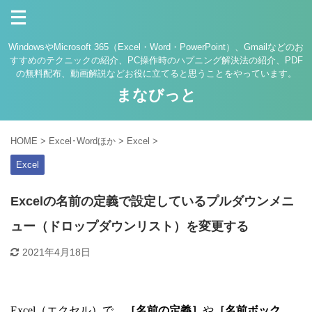
WindowsやMicrosoft 365（Excel・Word・PowerPoint）、Gmailなどのお
すすめのテクニックの紹介、PC操作時のハプニング解決法の紹介、PDF
の無料配布、動画解説などお役に立てると思うことをやっています。
まなびっと
HOME
>
Excel･Wordほか
>
Excel
>
Excel
Excelの名前の定義で設定しているプルダウンメニ
ュー（ドロップダウンリスト）を変更する
2021年4月18日
Excel（エクセル）で、
［名前の定義］
や
［名前ボック