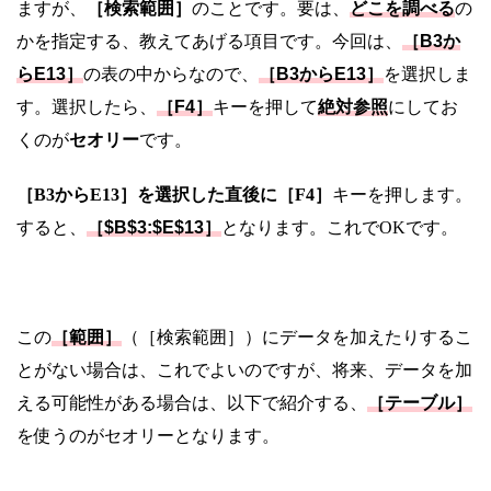
ますが、
［検索範囲］
のことです。要は、
どこを調べる
の
かを指定する、教えてあげる項目です。今回は、
［B3か
らE13］
の表の中からなので、
［B3からE13］
を選択しま
す。選択したら、
［F4］
キーを押して
絶対参照
にしてお
くのが
セオリー
です。
［B3からE13］を選択した直後に［F4］
キーを押します。
すると、
［$B$3:$E$13］
となります。これでOKです。
この
［範囲］
（［検索範囲］）にデータを加えたりするこ
とがない場合は、これでよいのですが、将来、データを加
える可能性がある場合は、以下で紹介する、
［テーブル］
を使うのがセオリーとなります。