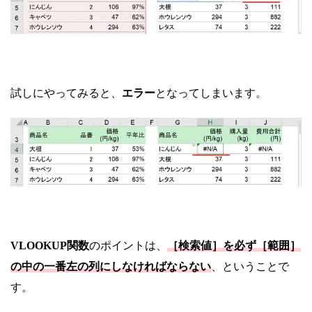
試しにやってみると、
エラー
となってしまいます。
VLOOKUP関数
のポイントは、
［検索値］を必ず［範囲］
の中の一番左の列にしなければならない
、ということで
す。