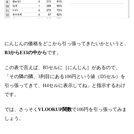
にんじんの価格をどこから引っ張ってきたいかというと、
B3からE13の中から
です。
この表で言えば、B5セルに［にんじん］があるので、
「その隣の隣、3列目にある106円という値（D5セル）を
引っ張ってきて、H4セルに表示してね」と指示するわけ
です。
では、さっそく
VLOOKUP関数
で106円を引っ張ってみま
しょう。