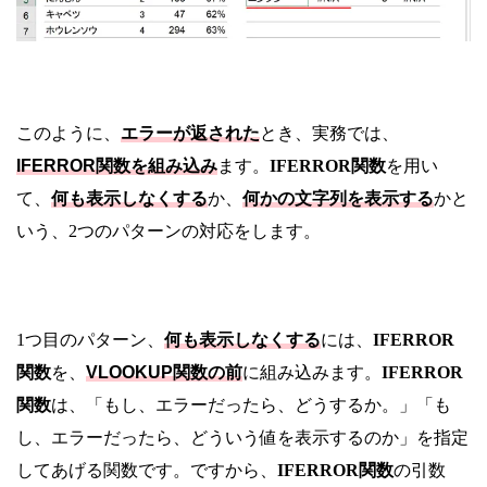
このように、
エラーが返された
とき、実務では、
IFERROR関数を組み込み
ます。
IFERROR関数
を用い
て、
何も表示しなくする
か、
何かの文字列を表示する
かと
いう、2つのパターンの対応をします。
1つ目のパターン、
何も表示しなくする
には、
IFERROR
関数
を、
VLOOKUP関数の前
に組み込みます。
IFERROR
関数
は、「もし、エラーだったら、どうするか。」「も
し、エラーだったら、どういう値を表示するのか」を指定
してあげる関数です。ですから、
IFERROR関数
の引数