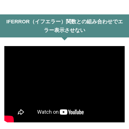
IFERROR（イフエラー）関数との組み合わせでエ
ラー表示させない