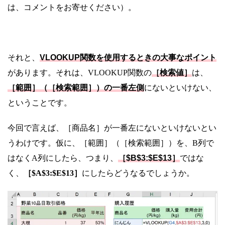
は、コメントをお寄せください）。
それと、
VLOOKUP関数を使用するときの大事なポイント
があります。それは、VLOOKUP関数の
［検索値］
は、
［範囲］（［検索範囲］）の一番左側
にないといけない、
ということです。
今回で言えば、［商品名］が一番左にないといけないとい
うわけです。仮に、［範囲］（［検索範囲］）を、B列で
はなくA列にしたら、つまり、
［$B$3:$E$13］
ではな
く、
［$A$3:$E$13］
にしたらどうなるでしょうか。