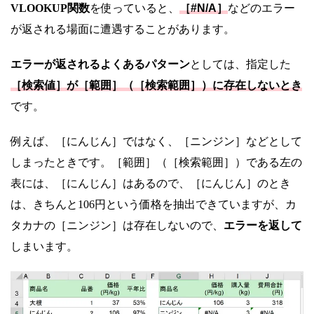
VLOOKUP関数
を使っていると、
［#N/A］
などのエラー
が返される場面に遭遇することがあります。
エラーが返されるよくあるパターン
としては、指定した
［検索値］が［範囲］（［検索範囲］）に存在しないとき
です。
例えば、［にんじん］ではなく、［ニンジン］などとして
しまったときです。［範囲］（［検索範囲］）である左の
表には、［にんじん］はあるので、［にんじん］のとき
は、きちんと106円という価格を抽出できていますが、カ
タカナの［ニンジン］は存在しないので、
エラーを返して
しまいます。