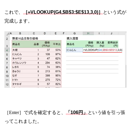
これで、
［=VLOOKUP(G4,$B$3:$E$13,3,0)］
という式が
完成します。
［Enter］で式を確定すると、
「106円」
という値を引っ張
ってこれました。