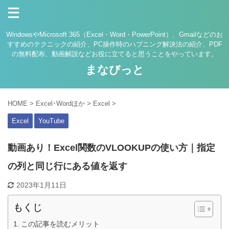
WindowsやMicrosoft 365（Excel・Word・PowerPoint）、Gmailなどのお
すすめのテクニックの紹介、PC操作時のハプニング解決法の紹介、PDF
の無料配布、動画解説などお役に立てると思うことをやっています。
まなびっと
HOME
>
Excel･Wordほか
>
Excel
>
Excel
YouTube
動画あり！Excel関数のVLOOKUPの使い方｜指定
の列と同じ行にある値を返す
2023年1月11日
もくじ
この記事を読むメリット