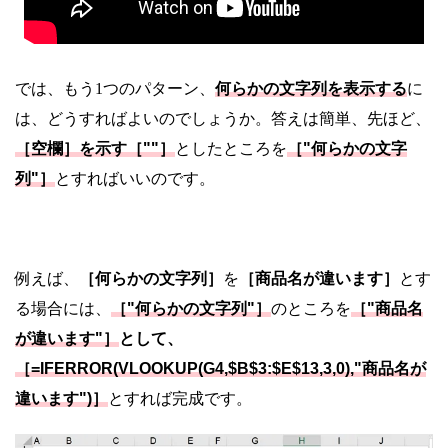
では、もう1つのパターン、
何らかの文字列を表示する
に
は、どうすればよいのでしょうか。答えは簡単、先ほど、
［空欄］を示す［""］
としたところを
［"何らかの文字
列"］
とすればいいのです。
例えば、
［何らかの文字列］
を
［商品名が違います］
とす
る場合には、
［"何らかの文字列"］
のところを
［"商品名
が違います"］
として、
［=IFERROR(VLOOKUP(G4,$B$3:$E$13,3,0),"商品名が
違います")］
とすれば完成です。