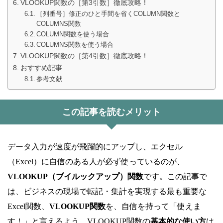
VLOOKUP関数の［第3引数］徹底攻略！
［列番号］修正のひと手間を省くCOLUMN関数と
COLUMNS関数
COLUMN関数を使う場合
COLUMNS関数を使う場合
VLOOKUP関数の［第4引数］徹底攻略！
おすすめ記事
参考文献
この記事を読むメリット
データ入力が速度が飛躍的にアップし、エクセル
（Excel）に自信のある人が必ず使っているのが、
VLOOKUP（ブイルックアップ）関数
です。この記事で
は、ビジネスの現場で転記・集計を実現する最も重要な
Excel関数、
VLOOKUP関数
を、自信を持って「使えま
す！」と言えるよう、VLOOKUP関数の
基本的な使い方
は