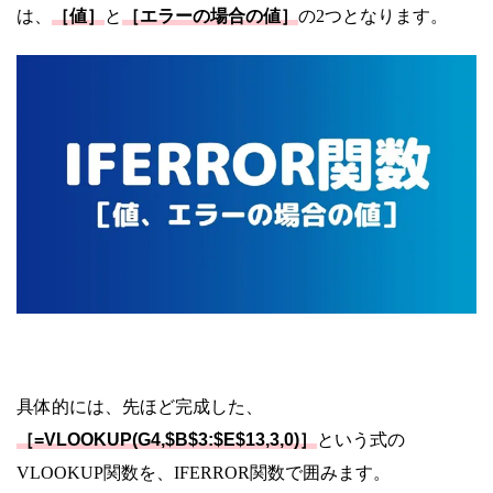
は、
［値］
と
［エラーの場合の値］
の2つとなります。
具体的には、先ほど完成した、
［=VLOOKUP(G4,$B$3:$E$13,3,0)］
という式の
VLOOKUP関数を、IFERROR関数で囲みます。