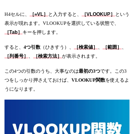
H4セルに、
［=VL］
と入力すると、
［VLOOKUP］
という
表示が現れます。VLOOKUPを選択している状態で、
［Tab］
キーを押します。
すると、
4つ引数
（ひきすう）、
［検索値］
、
［範囲］
、
［列番号］
、
［検索方法］
が表示されます。
この4つの引数のうち、大事なのは
最初の3つ
です。この3
つをしっかり押さえておけば、
VLOOKUP関数
を使えるよ
うになります。