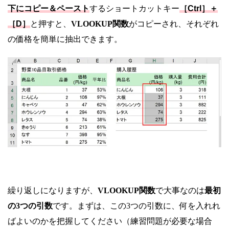
下にコピー＆ペースト
するショートカットキー
［Ctrl］＋
［D］
と押すと、
VLOOKUP関数
がコピーされ、それぞれ
の価格を簡単に抽出できます。
繰り返しになりますが、
VLOOKUP関数
で大事なのは
最初
の3つの引数
です。まずは、この3つの引数に、何を入れれ
ばよいのかを把握してください（練習問題が必要な場合