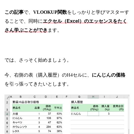
この記事
で、
VLOOKUP関数
をしっかりと学びマスターす
ることで、同時に
エクセル（Excel）のエッセンスをたく
さん学ぶことができ
ます。
では、さっそく始めましょう。
今、右側の表（購入履歴）のH4セルに、
にんじんの価格
を引っ張ってきたいとします。