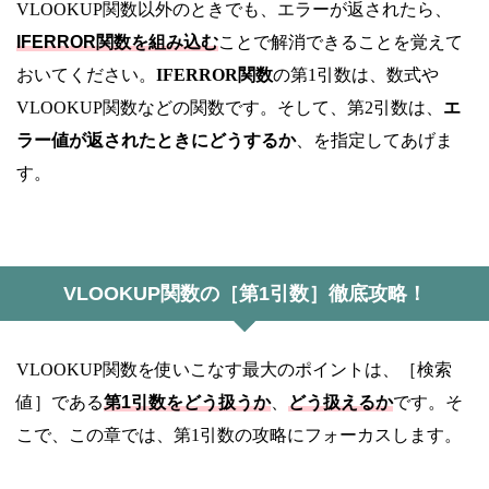
VLOOKUP関数以外のときでも、エラーが返されたら、
IFERROR関数を組み込む
ことで解消できることを覚えて
おいてください。
IFERROR関数
の第1引数は、数式や
VLOOKUP関数などの関数です。そして、第2引数は、
エ
ラー値が返されたときにどうするか
、を指定してあげま
す。
VLOOKUP関数の［第1引数］徹底攻略！
VLOOKUP関数を使いこなす最大のポイントは、［検索
値］である
第1引数をどう扱うか
、
どう扱えるか
です。そ
こで、この章では、第1引数の攻略にフォーカスします。