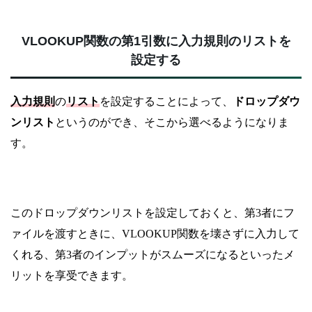
VLOOKUP関数の第1引数に入力規則のリストを
設定する
入力規則
の
リスト
を設定することによって、
ドロップダウ
ンリスト
というのができ、そこから選べるようになりま
す。
このドロップダウンリストを設定しておくと、第3者にフ
ァイルを渡すときに、VLOOKUP関数を壊さずに入力して
くれる、第3者のインプットがスムーズになるといったメ
リットを享受できます。