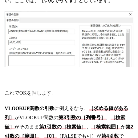
い。ここでは、
［いんでっくす］
としています。
これでOKを押します。
VLOOKUP関数の引数
に例えるなら、
［求める値がある
列］
がVLOOKUP関数の
第3引数の［列番号］
、
［検索
値］
がそのまま
第1引数の［検索値］
、
［検索範囲］
が
第2
引数の［範囲］
、
［0］
（FALSEでも可）が
第4引数
で