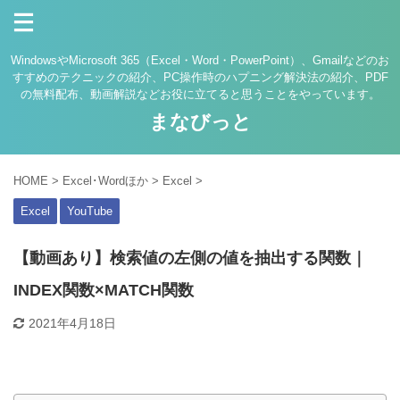
WindowsやMicrosoft 365（Excel・Word・PowerPoint）、Gmailなどのお
すすめのテクニックの紹介、PC操作時のハプニング解決法の紹介、PDF
の無料配布、動画解説などお役に立てると思うことをやっています。
まなびっと
HOME
>
Excel･Wordほか
>
Excel
>
Excel
YouTube
【動画あり】検索値の左側の値を抽出する関数｜
INDEX関数×MATCH関数
2021年4月18日