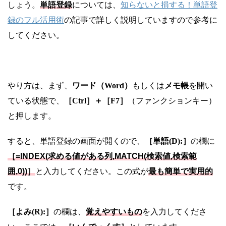
しょう。
単語登録
については、
知らないと損する！単語登
録のフル活用術
の記事で詳しく説明していますので参考に
してください。
やり方は、まず、
ワード（Word）
もしくは
メモ帳
を開い
ている状態で、
［Ctrl］＋［F7］
（ファンクションキー）
と押します。
すると、単語登録の画面が開くので、
［単語(D):］
の欄に
［=INDEX(求める値がある列,MATCH(検索値,検索範
囲,0))］
と入力してください。この式が
最も簡単で実用的
です。
［よみ(R):］
の欄は、
覚えやすいもの
を入力してくださ