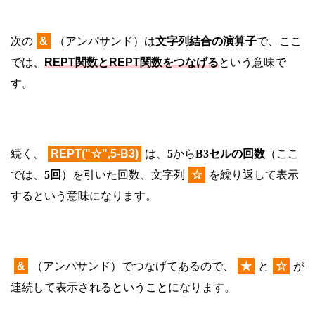
次の
&
（アンパサンド）は
文字列結合の演算子
で、ここ
では、
REPT関数とREPT関数をつなげる
という意味で
す。
続く、
REPT("☆",5-B3)
は、
5
から
B3セルの回数
（ここ
では、
5回
）を引いた回数、文字列
☆
を繰り返して表示
するという意味になります。
&
（アンパサンド）でつなげてあるので、
★
と
☆
が
連続して表示されるということになります。