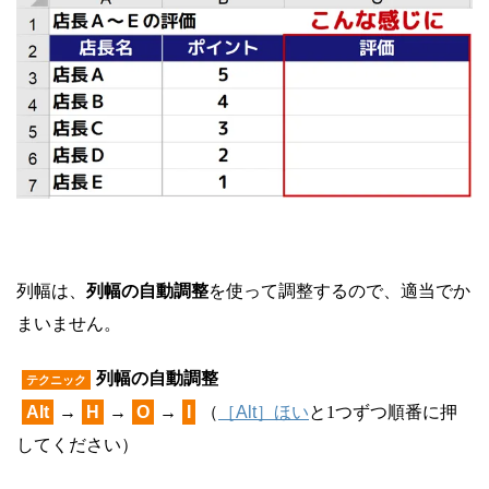
列幅は、
列幅の自動調整
を使って調整するので、適当でか
まいません。
列幅の自動調整
テクニック
Alt
→
H
→
O
→
I
（
［Alt］ほい
と1つずつ順番に押
してください）