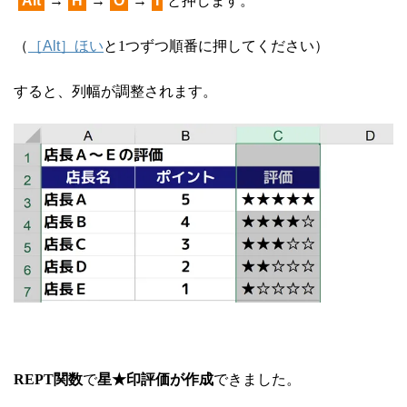
Alt
→
H
→
O
→
I
と押します。
（
［Alt］ほい
と1つずつ順番に押してください）
すると、列幅が調整されます。
REPT関数
で
星★印評価が作成
できました。