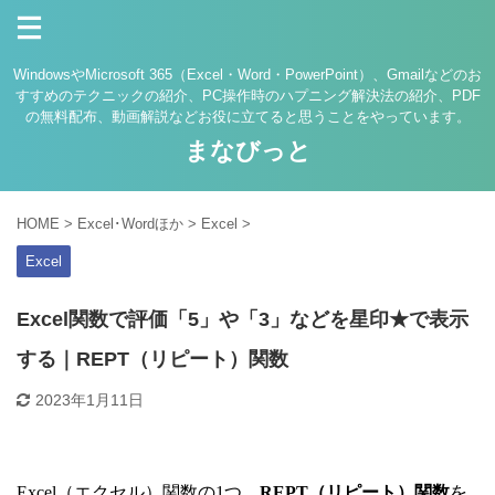
WindowsやMicrosoft 365（Excel・Word・PowerPoint）、Gmailなどのお
すすめのテクニックの紹介、PC操作時のハプニング解決法の紹介、PDF
の無料配布、動画解説などお役に立てると思うことをやっています。
まなびっと
HOME
>
Excel･Wordほか
>
Excel
>
Excel
Excel関数で評価「5」や「3」などを星印★で表示
する｜REPT（リピート）関数
2023年1月11日
Excel（エクセル）関数の1つ、
REPT（リピート）関数
を