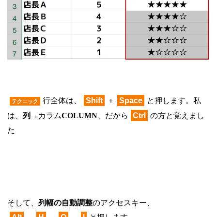
行全体は、
Shift
＋
Space
と押します。私
テクニック
は、
列
→カラム
COLUMN
、だから
Ctrl
の方と覚えまし
た
そして、
列幅の自動調整
のアクセスキー、