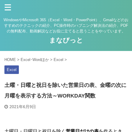
WindowsやMicrosoft 365（Excel・Word・PowerPoint）、Gmailなどのお
すすめのテクニックの紹介、PC操作時のハプニング解決法の紹介、PDF
の無料配布、動画解説などお役に立てると思うことをやっています。
まなびっと
HOME
>
Excel･Wordほか
>
Excel
>
Excel
土曜・日曜と祝日を除いた営業日の表、金曜の次に
月曜を表示する方法～WORKDAY関数
2021年6月9日
土曜日・日曜日と祝日を除く
営業日だけの表
を作るとき