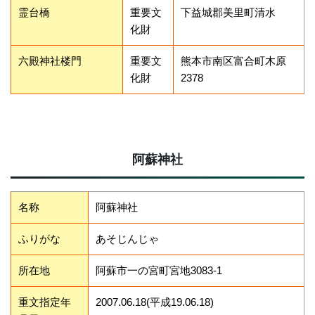
霊台橋
重要文
下益城郡美里町清水
化財
六殿神社楼門
重要文
熊本市南区富合町木原
化財
2378
阿蘇神社
名称
阿蘇神社
ふりがな
あそじんじゃ
所在地
阿蘇市一の宮町宮地3083-1
重文指定年
2007.06.18(平成19.06.18)