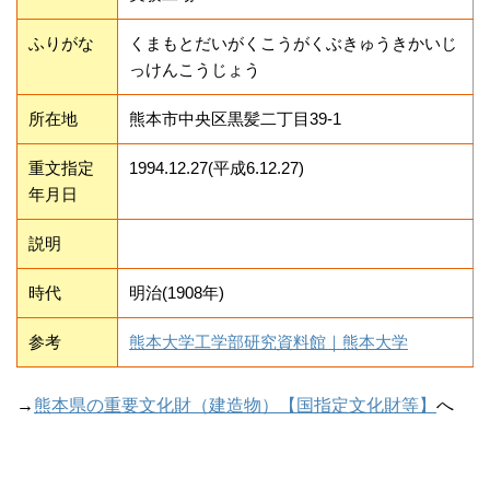
ふりがな
くまもとだいがくこうがくぶきゅうきかいじ
っけんこうじょう
所在地
熊本市中央区黒髪二丁目39-1
重文指定
1994.12.27(平成6.12.27)
年月日
説明
時代
明治(1908年)
参考
熊本大学工学部研究資料館｜熊本大学
→
熊本県の重要文化財（建造物）【国指定文化財等】
へ