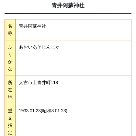
青井阿蘇神社
名
青井阿蘇神社
称
ふ
あおいあそじんじゃ
り
が
な
所
人吉市上青井町118
在
地
重
1933.01.23(昭和8.01.23)
文
指
定