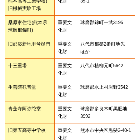
熊本高等工業学校)
化財
39-1
旧機械実験工場
桑原家住宅(熊本県
重要文
球磨郡錦町一武3195
球磨郡錦町)
化財
旧郡築新地甲号樋門
重要文
八代市郡築2番町地先
化財
ほか
十三重塔
重要文
八代市植柳元町5642
化財
生善院観音堂
重要文
球磨郡水上村岩野3542
化財
青蓮寺阿弥陀堂
重要文
球磨郡多良木町黒肥地
化財
3992
旧第五高等中学校
重要文
熊本市中央区黒髪2-40-1
化財