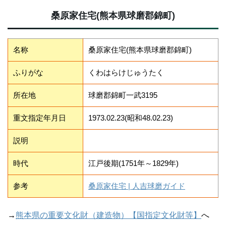
桑原家住宅(熊本県球磨郡錦町)
名称
桑原家住宅(熊本県球磨郡錦町)
ふりがな
くわはらけじゅうたく
所在地
球磨郡錦町一武3195
重文指定年月日
1973.02.23(昭和48.02.23)
説明
時代
江戸後期(1751年～1829年)
参考
桑原家住宅 | 人吉球磨ガイド
→
熊本県の重要文化財（建造物）【国指定文化財等】
へ