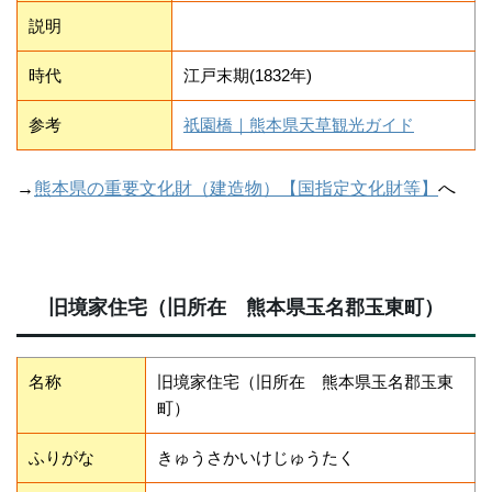
説明
時代
江戸末期(1832年)
参考
祇園橋｜熊本県天草観光ガイド
→
熊本県の重要文化財（建造物）【国指定文化財等】
へ
旧境家住宅（旧所在 熊本県玉名郡玉東町）
名称
旧境家住宅（旧所在 熊本県玉名郡玉東
町）
ふりがな
きゅうさかいけじゅうたく