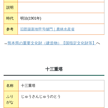
説明
時代
明治(1901年)
参考
旧郡築新地甲号樋門｜農林水産省
→
熊本県の重要文化財（建造物）【国指定文化財等】
へ
十三重塔
名称
十三重塔
ふり
じゅうさんじゅうのとう
がな