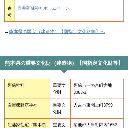
参
青井阿蘇神社ホームページ
考
→
熊本県の国宝（建造物）【国指定文化財等】へ
熊本県の重要文化財（建造物）【国指定文化財等】
阿蘇神社
重要文
阿蘇市一の宮町宮地
化財
3083-1
岩屋熊野座神社
重要文
人吉市東間上町3799
化財
江藤家住宅（熊本県
重要文
菊池郡大津町陣内1652