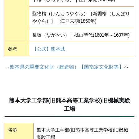
監物櫓（けんもつやぐら）［新堀櫓（しんぼり
やぐら）］｜江戸末期(1860年)
長塀（ながべい）｜桃山時代(1601年～1607年)
参考
【公式】熊本城
→
熊本県の重要文化財（建造物）【国指定文化財等】
へ
熊本大学工学部(旧熊本高等工業学校)旧機械実験
工場
名称
熊本大学工学部(旧熊本高等工業学校)旧機械
実験工場