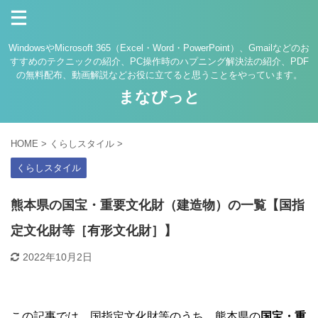
WindowsやMicrosoft 365（Excel・Word・PowerPoint）、Gmailなどのお
すすめのテクニックの紹介、PC操作時のハプニング解決法の紹介、PDF
の無料配布、動画解説などお役に立てると思うことをやっています。
まなびっと
HOME
>
くらしスタイル
>
くらしスタイル
熊本県の国宝・重要文化財（建造物）の一覧【国指
定文化財等［有形文化財］】
2022年10月2日
この記事では、国指定文化財等のうち、熊本県の
国宝・重