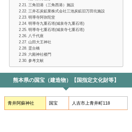
三角旧港（三角西港）施設
三井石炭鉱業株式会社三池炭鉱旧万田坑施設
明導寺阿弥陀堂
明導寺九重石塔(城泉寺九重石塔)
明導寺七重石塔(城泉寺七重石塔)
八千代座
山田大王神社
霊台橋
六殿神社楼門
参考文献
熊本県の国宝（建造物）【国指定文化財等】
青井阿蘇神社
国宝
人吉市上青井町118