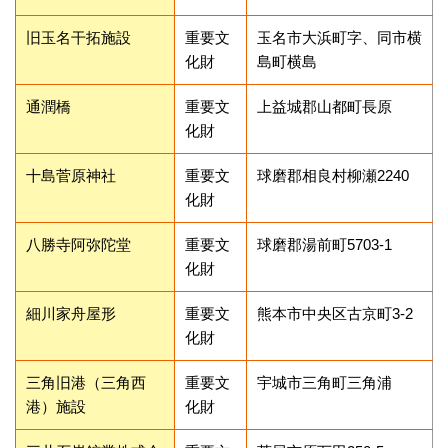
旧玉名干拓施設
重要文
玉名市大浜町字、同市横
化財
島町横島
通潤橋
重要文
上益城郡山都町長原
化財
十島菅原神社
重要文
球磨郡相良村柳瀬2240
化財
八勝寺阿弥陀堂
重要文
球磨郡湯前町5703-1
化財
細川家舟屋形
重要文
熊本市中央区古京町3-2
化財
三角旧港（三角西
重要文
宇城市三角町三角浦
港）施設
化財