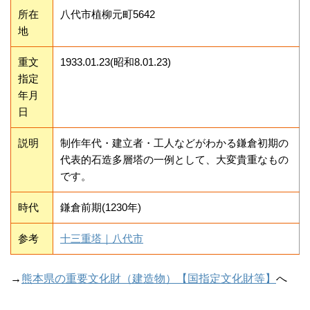
所在
八代市植柳元町5642
地
重文
1933.01.23(昭和8.01.23)
指定
年月
日
説明
制作年代・建立者・工人などがわかる鎌倉初期の
代表的石造多層塔の一例として、大変貴重なもの
です。
時代
鎌倉前期(1230年)
参考
十三重塔｜八代市
→
熊本県の重要文化財（建造物）【国指定文化財等】
へ