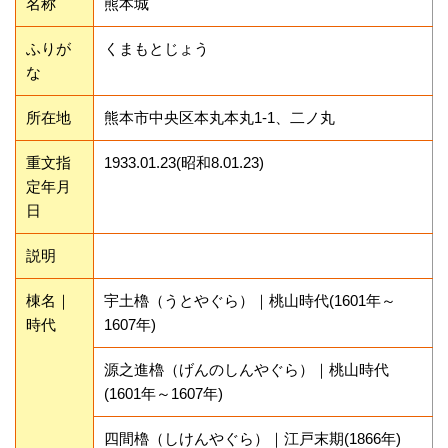
名称
熊本城
ふりが
くまもとじょう
な
所在地
熊本市中央区本丸本丸1-1、二ノ丸
重文指
1933.01.23(昭和8.01.23)
定年月
日
説明
棟名｜
宇土櫓（うとやぐら）｜桃山時代(1601年～
時代
1607年)
源之進櫓（げんのしんやぐら）｜桃山時代
(1601年～1607年)
四間櫓（しけんやぐら）｜江戸末期(1866年)