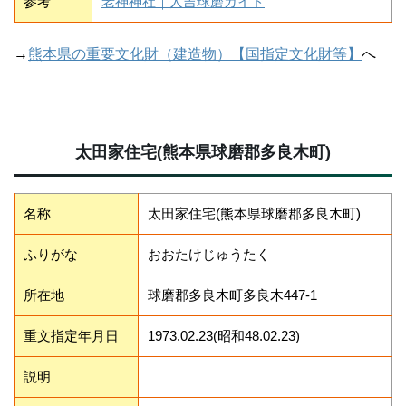
参考
老神神社｜人吉球磨ガイド
→
熊本県の重要文化財（建造物）【国指定文化財等】
へ
太田家住宅(熊本県球磨郡多良木町)
名称
太田家住宅(熊本県球磨郡多良木町)
ふりがな
おおたけじゅうたく
所在地
球磨郡多良木町多良木447-1
重文指定年月日
1973.02.23(昭和48.02.23)
説明