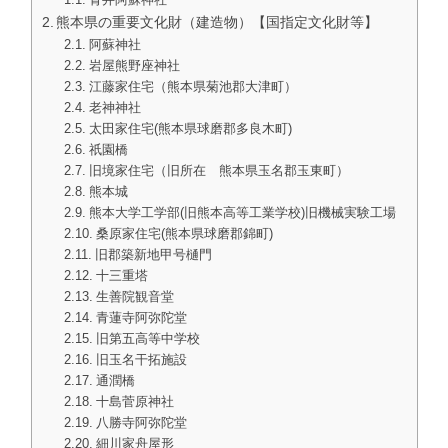
熊本県の重要文化財（建造物）【国指定文化財等】
阿蘇神社
岩屋熊野座神社
江藤家住宅（熊本県菊池郡大津町）
老神神社
太田家住宅(熊本県球磨郡多良木町)
祇園橋
旧境家住宅（旧所在 熊本県玉名郡玉東町）
熊本城
熊本大学工学部(旧熊本高等工業学校)旧機械実験工場
桑原家住宅(熊本県球磨郡錦町)
旧郡築新地甲号樋門
十三重塔
生善院観音堂
青蓮寺阿弥陀堂
旧第五高等中学校
旧玉名干拓施設
通潤橋
十島菅原神社
八勝寺阿弥陀堂
細川家舟屋形