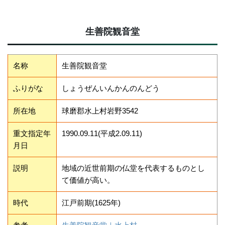
生善院観音堂
名称
生善院観音堂
ふりがな
しょうぜんいんかんのんどう
所在地
球磨郡水上村岩野3542
重文指定年
1990.09.11(平成2.09.11)
月日
説明
地域の近世前期の仏堂を代表するものとし
て価値が高い。
時代
江戸前期(1625年)