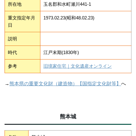
所在地
玉名郡和水町瀬川441-1
重文指定年月
1973.02.23(昭和48.02.23)
日
説明
時代
江戸末期(1830年)
参考
旧境家住宅｜文化遺産オンライン
→
熊本県の重要文化財（建造物）【国指定文化財等】
へ
熊本城