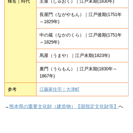
棟名｜時代
主屋（しゅおく）｜江戸末期(1830年)
長屋門（ながやもん）｜江戸後期(1751年
～1829年)
中の蔵（なかのくら）｜江戸後期(1751年
～1829年)
馬屋（うまや）｜江戸末期(1823年)
裏門（うらもん）｜江戸末期(1830年～
1867年)
参考
江藤家住宅｜大津町
→
熊本県の重要文化財（建造物）【国指定文化財等】
へ