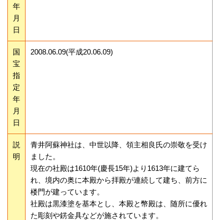
年
月
日
国
2008.06.09(平成20.06.09)
宝
指
定
年
月
日
説
青井阿蘇神社は、中世以降、領主相良氏の崇敬を受け
明
ました。
現在の社殿は1610年(慶長15年)より1613年に建てら
れ、境内の奥に本殿から拝殿が連続して建ち、前方に
楼門が建っています。
社殿は黒漆塗を基本とし、本殿と幣殿は、随所に優れ
た彫刻や錺金具などが施されています。