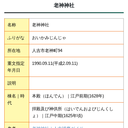
老神神社
名称
老神神社
ふりがな
おいかみじんじゃ
所在地
人吉市老神町94
重文指定
1990.09.11(平成2.09.11)
年月日
説明
棟名｜時
本殿（ほんでん）｜江戸前期(1628年)
代
拝殿及び神供所（はいでんおよびじんくし
ょ）｜江戸中期(1625年頃)