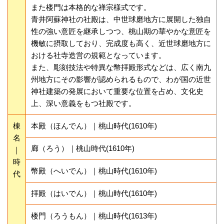
また楼門は本格的な禅宗様式です。
青井阿蘇神社の社殿は、中世球磨地方に展開した独自
性の強い意匠を継承しつつ、桃山期の華やかな意匠を
機敏に摂取しており、完成度も高く、近世球磨地方に
おける社寺造営の規範となっています。
また、彫刻技法や特異な幣拝殿形式などは、広く南九
州地方にその影響が認められるもので、わが国の近世
神社建築の発展において重要な位置を占め、文化史
上、深い意義をもつ社殿です。
棟
本殿（ほんでん）｜桃山時代(1610年)
名
廊（ろう）｜桃山時代(1610年)
｜
時
幣殿（へいでん）｜桃山時代(1610年)
代
拝殿（はいでん）｜桃山時代(1610年)
楼門（ろうもん）｜桃山時代(1613年)