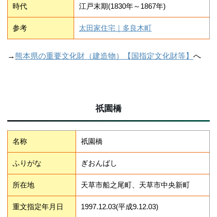
時代
江戸末期(1830年～1867年)
参考
太田家住宅｜多良木町
→
熊本県の重要文化財（建造物）【国指定文化財等】
へ
祇園橋
名称
祇園橋
ふりがな
ぎおんばし
所在地
天草市船之尾町、天草市中央新町
重文指定年月日
1997.12.03(平成9.12.03)