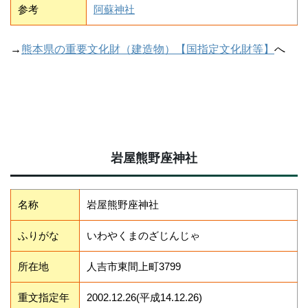
参考
阿蘇神社
→
熊本県の重要文化財（建造物）【国指定文化財等】
へ
岩屋熊野座神社
名称
岩屋熊野座神社
ふりがな
いわやくまのざじんじゃ
所在地
人吉市東間上町3799
重文指定年
2002.12.26(平成14.12.26)