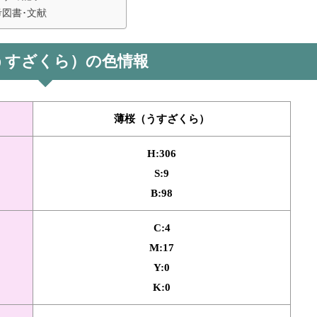
考図書･文献
うすざくら）の色情報
薄桜（うすざくら）
H:306
S:9
B:98
C:4
M:17
Y:0
K:0