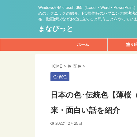
WindowsやMicrosoft 365（Excel・Word・PowerPo
めのテクニックの紹介、PC操作時のハプニング解決法の
布、動画解説などお役に立てると思うことをやってい
まなびっと
ホーム
塗り
HOME
>
色･配色
>
色･配色
日本の色･伝統色【薄桜
来・面白い話を紹介
2022年2月25日