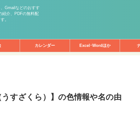
int）、Gmailなどのおすす
紹介、PDFの無料配
ます。
絵
カレンダー
Excel･Wordほか
（うすざくら）】の色情報や名の由