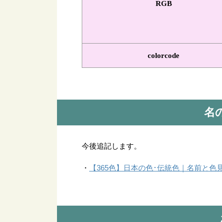
RGB
colorcode
名
今後追記します。
【365色】日本の色･伝統色｜名前と色
・