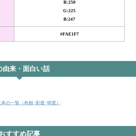
R:250
G:225
B:247
#FAE1F7
の由来・面白い話
見本の一覧（色相･彩度･明度）
おすすめ記事