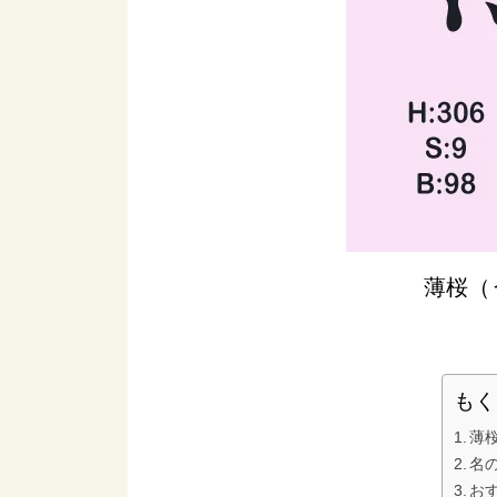
薄桜（
もく
薄
名
お