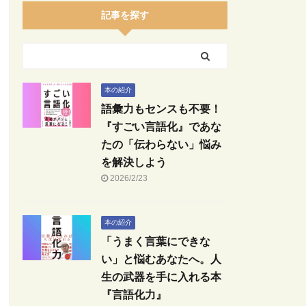
記事を探す
本の紹介
語彙力もセンスも不要！
『すごい言語化』であな
たの「伝わらない」悩み
を解決しよう
2026/2/23
本の紹介
「うまく言葉にできな
い」と悩むあなたへ。人
生の武器を手に入れる本
『言語化力』