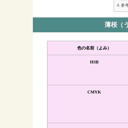
参
薄桜（
色の名前（よみ）
HSB
CMYK