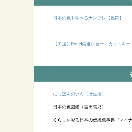
日本の色も学べるナンプレ【難問】
・
【81選】Excel厳選ショートカットキ
・
にっぽんのいろ（暦生活）
・
・日本の色図鑑（吉田雪乃）
・くらしを彩る日本の伝統色事典［マイ