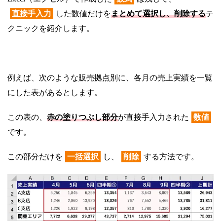
直接手入力
した数値だけを
まとめて選択し、削除する
テ
クニックを紹介します。
例えば、次のような販売拠点別に、各月の売上実績を一覧
にした表があるとします。
この表の、
赤の塗りつぶし部分
が直接手入力された
数値
です。
この部分だけを
一括選択
し、
削除
する方法です。