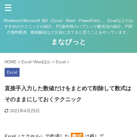
WindowsやMicrosoft 365（Excel・Word・PowerPoint）、Gmailなどのお
すすめのテクニックの紹介、PC操作時のハプニング解決法の紹介、PDF
の無料配布、動画解説などお役に立てると思うことをやっています。
まなびっと
HOME
>
Excel･Wordほか
>
Excel
>
Excel
直接手入力した数値だけをまとめて削除して数式は
そのままにしておくテクニック
2021年4月25日
Excel（エクセル）で作成した
数式
は残して、