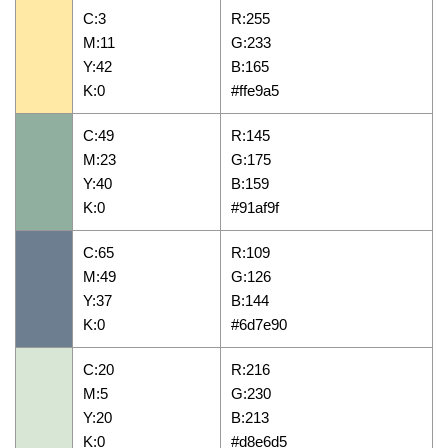
C:3
R:255
M:11
G:233
Y:42
B:165
K:0
#ffe9a5
C:49
R:145
M:23
G:175
Y:40
B:159
K:0
#91af9f
C:65
R:109
M:49
G:126
Y:37
B:144
K:0
#6d7e90
C:20
R:216
M:5
G:230
Y:20
B:213
K:0
#d8e6d5