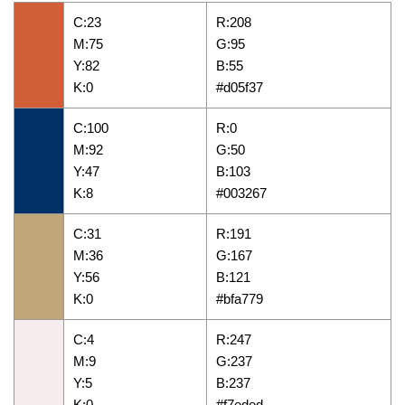
C:23
R:208
M:75
G:95
Y:82
B:55
K:0
#d05f37
C:100
R:0
M:92
G:50
Y:47
B:103
K:8
#003267
C:31
R:191
M:36
G:167
Y:56
B:121
K:0
#bfa779
C:4
R:247
M:9
G:237
Y:5
B:237
K:0
#f7eded