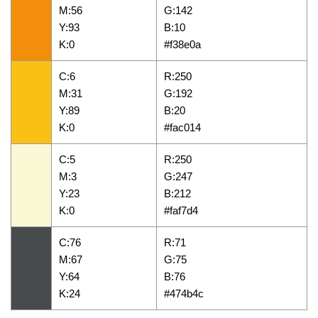
M:56
G:142
Y:93
B:10
K:0
#f38e0a
C:6
R:250
M:31
G:192
Y:89
B:20
K:0
#fac014
C:5
R:250
M:3
G:247
Y:23
B:212
K:0
#faf7d4
C:76
R:71
M:67
G:75
Y:64
B:76
K:24
#474b4c