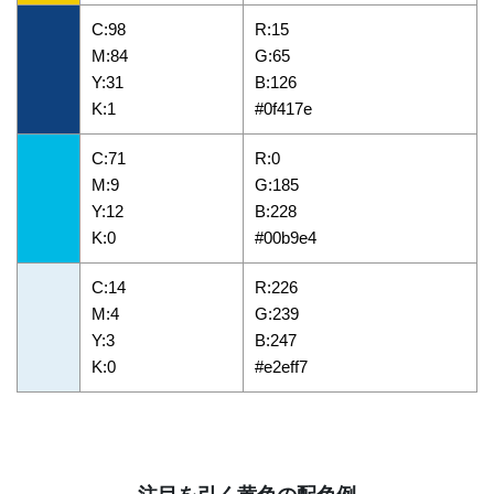
C:98
R:15
M:84
G:65
Y:31
B:126
K:1
#0f417e
C:71
R:0
M:9
G:185
Y:12
B:228
K:0
#00b9e4
C:14
R:226
M:4
G:239
Y:3
B:247
K:0
#e2eff7