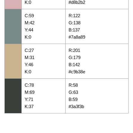
K:0
#d8b2b2
C:59
R:122
M:42
G:138
Y:44
B:137
K:0
#7a8a89
C:27
R:201
M:31
G:179
Y:46
B:142
K:0
#c9b38e
C:78
R:58
M:69
G:63
Y:71
B:59
K:37
#3a3f3b