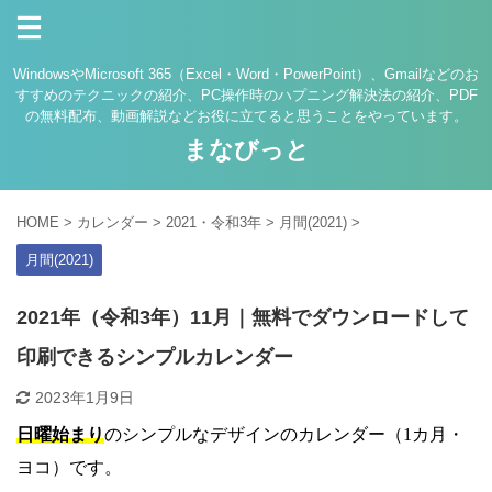
WindowsやMicrosoft 365（Excel・Word・PowerPoint）、Gmailなどのお
すすめのテクニックの紹介、PC操作時のハプニング解決法の紹介、PDF
の無料配布、動画解説などお役に立てると思うことをやっています。
まなびっと
HOME
>
カレンダー
>
2021・令和3年
>
月間(2021)
>
月間(2021)
2021年（令和3年）11月｜無料でダウンロードして
印刷できるシンプルカレンダー
2023年1月9日
日曜始まり
のシンプルなデザインのカレンダー（1カ月・
ヨコ）です。