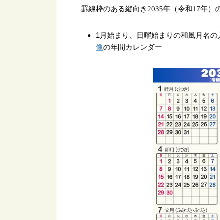
罫線枠のある縦向き2035年（令和17年
1月始まり、日曜始まりの和風月名の
像
の年間カレンダー