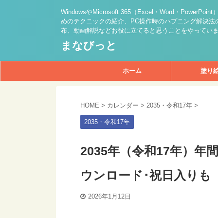
WindowsやMicrosoft 365（Excel・Word・PowerPo
めのテクニックの紹介、PC操作時のハプニング解決法の
布、動画解説などお役に立てると思うことをやってい
まなびっと
ホーム
塗り
HOME
>
カレンダー
>
2035・令和17年
>
2035・令和17年
2035年（令和17年）年
ウンロード･祝日入りも
2026年1月12日