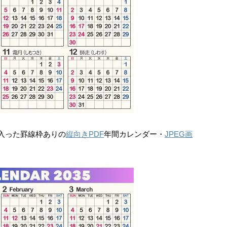
入った罫線枠ありの
縦向きPDF
年間カレンダー・
JPEG画