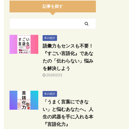
記事を探す
本の紹介
語彙力もセンスも不要！
『すごい言語化』であな
たの「伝わらない」悩み
を解決しよう
2026/2/23
本の紹介
「うまく言葉にできな
い」と悩むあなたへ。人
生の武器を手に入れる本
『言語化力』