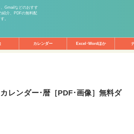
int）、Gmailなどのおすす
紹介、PDFの無料配
ます。
絵
カレンダー
Excel･Wordほか
間カレンダー･暦［PDF･画像］無料ダ