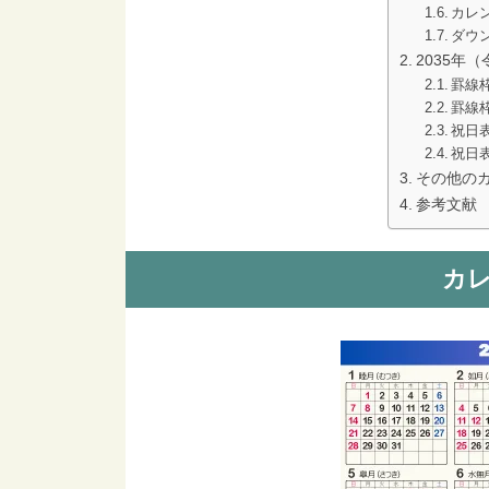
カレ
ダウ
2035年
罫線
罫線
祝日
祝日
その他の
参考文献
カレ