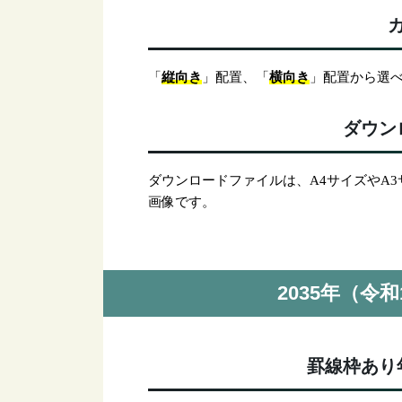
縦向き
横向き
「
」配置、「
」配置から選
ダウン
ダウンロードファイルは、A4サイズやA
画像です。
2035年（令
罫線枠あり