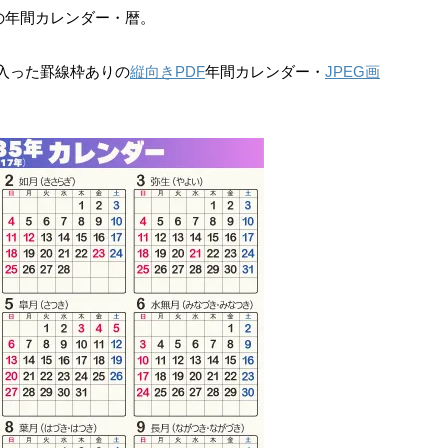
）の年間カレンダー・暦。
入った罫線枠ありの
縦向きPDF
年間カレンダー・
JPEG画