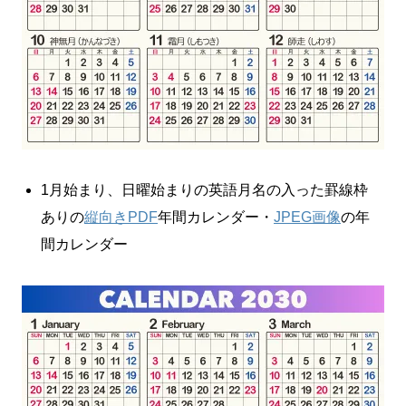
1月始まり、日曜始まりの英語月名の入った罫線枠
ありの
縦向きPDF
年間カレンダー・
JPEG画像
の年
間カレンダー