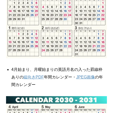
4月始まり、月曜始まりの英語月名の入った罫線枠
ありの
縦向きPDF
年間カレンダー・
JPEG画像
の年
間カレンダー