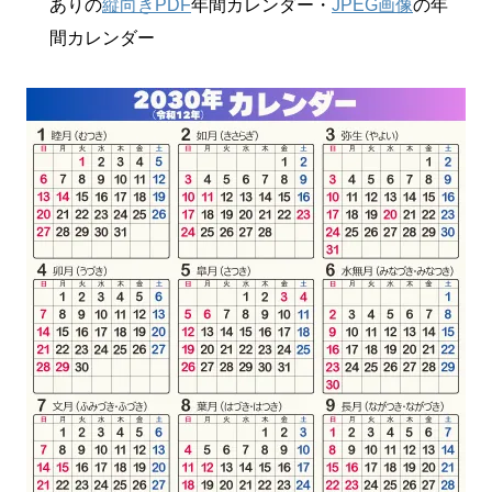
ありの
縦向きPDF
年間カレンダー・
JPEG画像
の年
間カレンダー