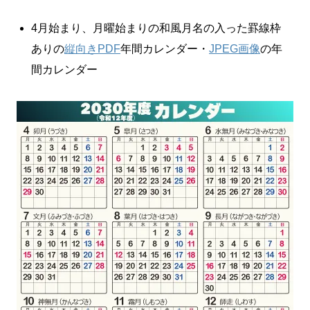
4月始まり、月曜始まりの和風月名の入った罫線枠
ありの
縦向きPDF
年間カレンダー・
JPEG画像
の年
間カレンダー