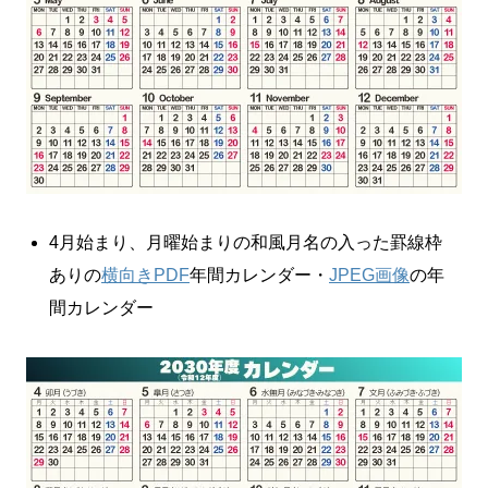
4月始まり、月曜始まりの和風月名の入った罫線枠
ありの
横向きPDF
年間カレンダー・
JPEG画像
の年
間カレンダー