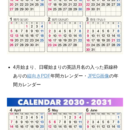
4月始まり、日曜始まりの英語月名の入った罫線枠
ありの
縦向きPDF
年間カレンダー・
JPEG画像
の年
間カレンダー