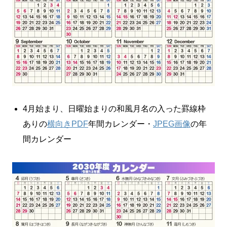
4月始まり、日曜始まりの和風月名の入った罫線枠
ありの
横向きPDF
年間カレンダー・
JPEG画像
の年
間カレンダー