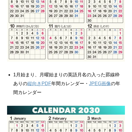
1月始まり、月曜始まりの英語月名の入った罫線枠
ありの
縦向きPDF
年間カレンダー・
JPEG画像
の年
間カレンダー