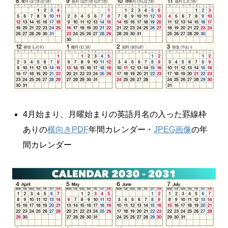
4月始まり、月曜始まりの英語月名の入った罫線枠
ありの
横向きPDF
年間カレンダー・
JPEG画像
の年
間カレンダー