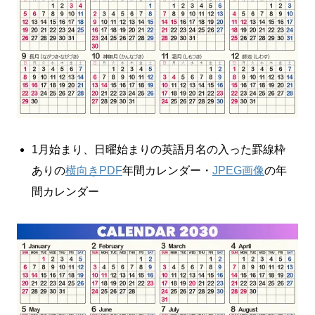
1月始まり、日曜始まりの英語月名の入った罫線枠
ありの
横向きPDF
年間カレンダー・
JPEG画像
の年
間カレンダー