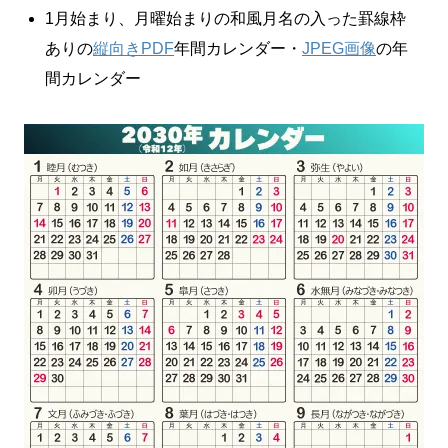
1月始まり、月曜始まりの和風月名の入った罫線枠
ありの
縦向きPDF
年間カレンダー・
JPEG画像
の年
間カレンダー