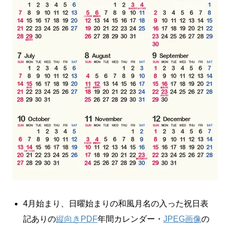
4月始まり、日曜始まりの和風月名の入った祝日表
記ありの
縦向きPDF
年間カレンダー・
JPEG画像
の