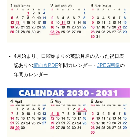
4月始まり、日曜始まりの英語月名の入った祝日表
記ありの
縦向きPDF
年間カレンダー・
JPEG画像
の
年間カレンダー