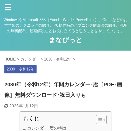
WindowsやMicrosoft 365（Excel・Word・PowerPoint）、Gmailなどのお
すすめのテクニックの紹介、PC操作時のハプニング解決法の紹介、PDF
の無料配布、動画解説などお役に立てると思うことをやっています。
まなびっと
HOME
>
カレンダー
>
2030・令和12年
>
2030・令和12年
2030年（令和12年）年間カレンダー･暦［PDF･画
像］無料ダウンロード･祝日入りも
2026年1月12日
もくじ
カレンダー･暦の特徴