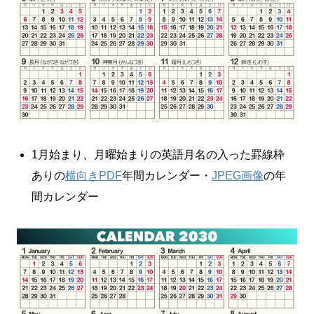
1月始まり、月曜始まりの英語月名の入った罫線枠
ありの
横向きPDF
年間カレンダー・
JPEG画像
の年
間カレンダー