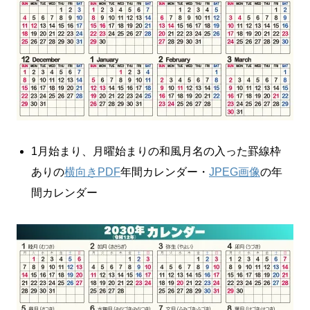
1月始まり、月曜始まりの和風月名の入った罫線枠
ありの
横向きPDF
年間カレンダー・
JPEG画像
の年
間カレンダー