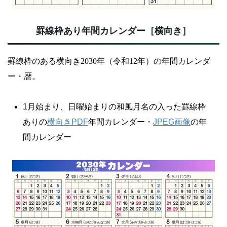
罫線枠あり年間カレンダー［横向き］
罫線枠のある横向き2030年（令和12年）の年間カレンダ
ー・暦。
1月始まり、日曜始まりの和風月名の入った罫線枠
ありの
横向きPDF
年間カレンダー・
JPEG画像
の年
間カレンダー