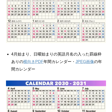
4月始まり、日曜始まりの英語月名の入った罫線枠
ありの
横向きPDF
年間カレンダー・
JPEG画像
の年
間カレンダー