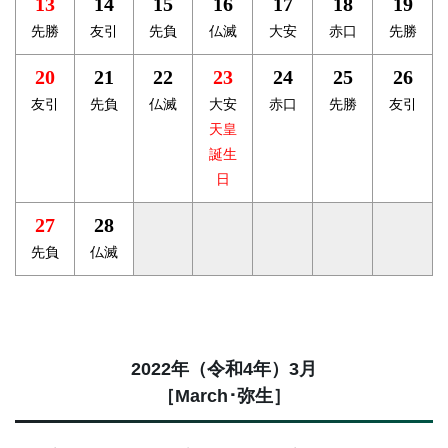
13
14
15
16
17
18
19
先勝
友引
先負
仏滅
大安
赤口
先勝
20
21
22
23
24
25
26
友引
先負
仏滅
大安
赤口
先勝
友引
天皇
誕生
日
27
28
先負
仏滅
2022年（令和4年）3月
［March･弥生］