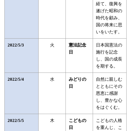
経て、復興を
遂げた昭和の
時代を顧み、
国の将来に思
いをいたす。
火
日本国憲法の
2022/5/3
憲法記念
施行を記念
日
し、国の成長
を期する。
水
自然に親しむ
2022/5/4
みどりの
とともにその
日
恩恵に感謝
し、豊かな心
をはぐくむ。
木
こどもの人格
2022/5/5
こどもの
を重んじ、こ
日