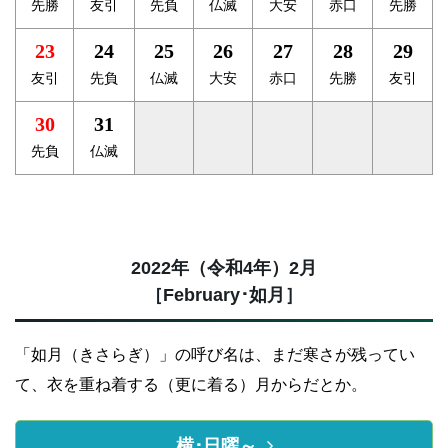
先勝
友引
先負
仏滅
大安
赤口
先勝
23
24
25
26
27
28
29
友引
先負
仏滅
大安
赤口
先勝
友引
30
31
先負
仏滅
2022年（令和4年）2月
［February･如月］
「如月（きさらぎ）」の呼び名は、まだ寒さが残ってい
て、衣を重ね着する（更に着る）月からだとか。
横･日曜～