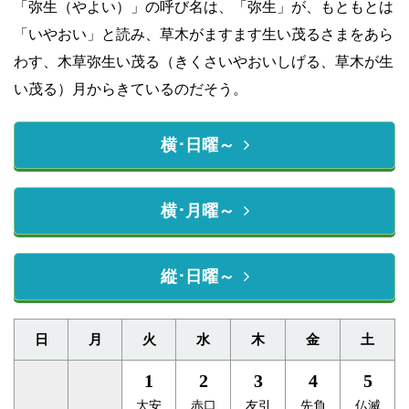
「弥生（やよい）」の呼び名は、「弥生」が、もともとは
「いやおい」と読み、草木がますます生い茂るさまをあら
わす、木草弥生い茂る（きくさいやおいしげる、草木が生
い茂る）月からきているのだそう。
横･日曜～
横･月曜～
縦･日曜～
日
月
火
水
木
金
土
1
2
3
4
5
大安
赤口
友引
先負
仏滅