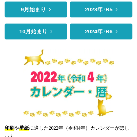
9月始まり
2023年･R5
10月始まり
2024年･R6
印刷
や
壁紙
に適した2022年（令和4年）カレンダーがほし