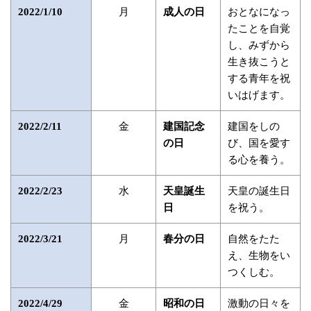
月
おとなになっ
2022/1/10
成人の日
たことを自覚
し、みずから
生き抜こうと
する青年を祝
いはげます。
金
建国をしの
2022/2/11
建国記念
び、国を愛す
の日
る心を養う。
水
天皇の誕生日
2022/2/23
天皇誕生
を祝う。
日
月
自然をたた
2022/3/21
春分の日
え、生物をい
つくしむ。
金
激動の日々を
2022/4/29
昭和の日