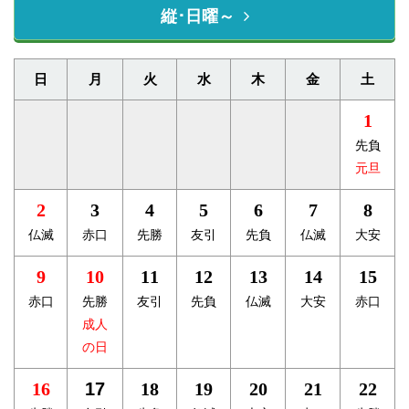
縦･日曜～
日
月
火
水
木
金
土
1
先負
元旦
2
3
4
5
6
7
8
仏滅
赤口
先勝
友引
先負
仏滅
大安
9
10
11
12
13
14
15
赤口
先勝
友引
先負
仏滅
大安
赤口
成人
の日
16
17
18
19
20
21
22