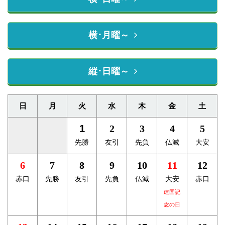
横･月曜～
縦･日曜～
日
月
火
水
木
金
土
1
2
3
4
5
先勝
友引
先負
仏滅
大安
6
7
8
9
10
11
12
赤口
先勝
友引
先負
仏滅
大安
赤口
建国記
念の日