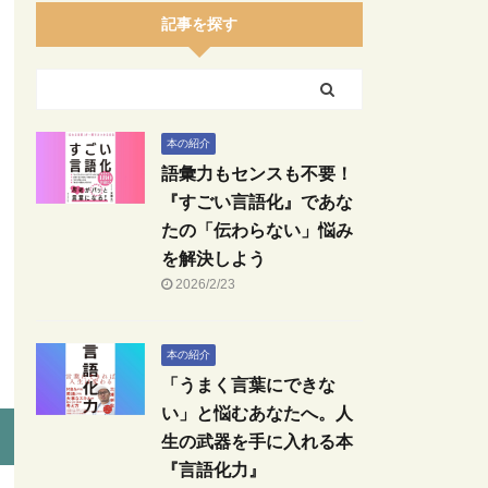
記事を探す
本の紹介
語彙力もセンスも不要！
『すごい言語化』であな
たの「伝わらない」悩み
を解決しよう
2026/2/23
本の紹介
「うまく言葉にできな
い」と悩むあなたへ。人
生の武器を手に入れる本
『言語化力』