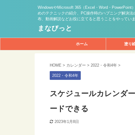
WindowsやMicrosoft 365（Excel・Word・PowerPo
めのテクニックの紹介、PC操作時のハプニング解決法の
布、動画解説などお役に立てると思うことをやってい
まなびっと
ホーム
塗り
HOME
>
カレンダー
>
2022・令和4年
>
2022・令和4年
スケジュールカレンダー
ードできる
2023年1月8日