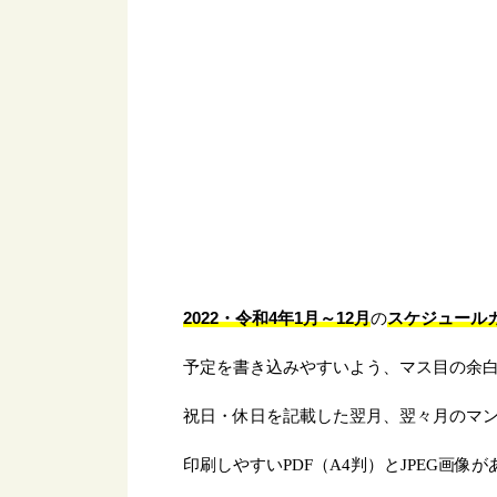
2022・令和4年1月～12月
スケジュール
の
予定を書き込みやすいよう、マス目の余
祝日・休日を記載した翌月、翌々月のマ
印刷しやすいPDF（A4判）とJPEG画