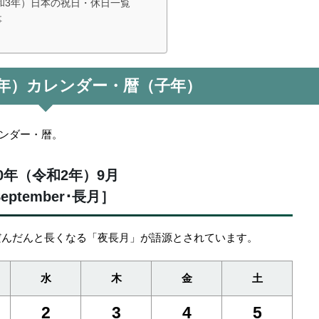
令和3年）日本の祝日・休日一覧
事
和2年）カレンダー・暦（子年）
レンダー・暦。
20年（令和2年）9月
eptember･長月］
だんだんと長くなる「夜長月」が語源とされています。
水
木
金
土
2
3
4
5