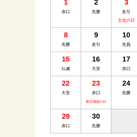
1
2
3
赤口
先勝
友引
文化の日
8
9
10
先勝
友引
先負
15
16
17
仏滅
大安
赤口
22
23
24
大安
赤口
先勝
勤労感謝の日
29
30
赤口
先勝