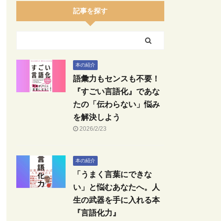
記事を探す
本の紹介
語彙力もセンスも不要！
『すごい言語化』であな
たの「伝わらない」悩み
を解決しよう
2026/2/23
本の紹介
「うまく言葉にできな
い」と悩むあなたへ。人
生の武器を手に入れる本
『言語化力』