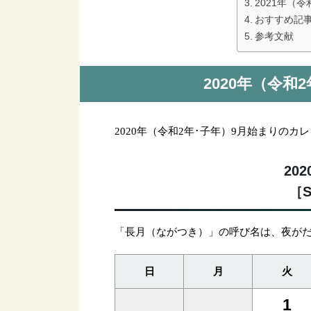
2021年（
おすすめ記
参考文献
2020年（令
2020年（令和2年･子年）9月始まりのカ
20
［S
「長月（ながつき）」の呼び名は、夜が
日
月
火
1