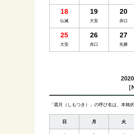
18
19
20
仏滅
大安
赤口
25
26
27
大安
赤口
先勝
20
［N
「霜月（しもつき）」の呼び名は、本格
日
月
火