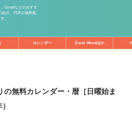
int）、Gmailなどのおすす
紹介、PDFの無料配
ます。
絵
カレンダー
Excel･Wordほか
まりの無料カレンダー・暦［日曜始ま
年）