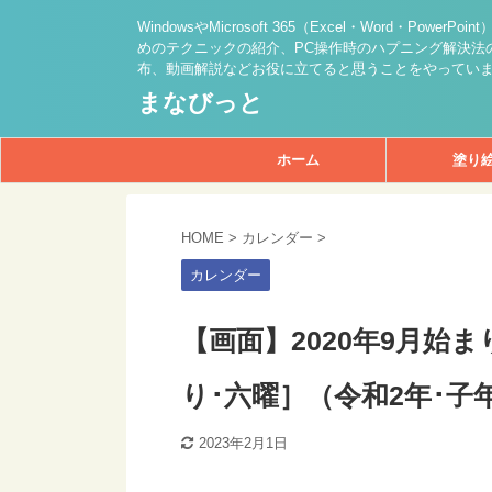
WindowsやMicrosoft 365（Excel・Word・PowerPo
めのテクニックの紹介、PC操作時のハプニング解決法の
布、動画解説などお役に立てると思うことをやってい
まなびっと
ホーム
塗り
HOME
>
カレンダー
>
カレンダー
【画面】2020年9月始
り･六曜］（令和2年･子
2023年2月1日