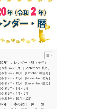
令和2年）カレンダー・暦（子年）
（令和2年）9月 ［September･長月］
（令和2年）10月 ［October･神無月］
（令和2年）11月 ［November･霜月］
（令和2年）12月 ［December･師走］
年（令和3年）1月～3月
年（令和3年）4月～9月
年（令和3年）10月～12月
令和2年）日本の祝日・休日一覧