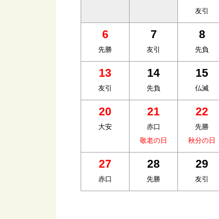
友引
6
7
8
先勝
友引
先負
13
14
15
友引
先負
仏滅
20
21
22
大安
赤口
先勝
敬老の日
秋分の日
27
28
29
赤口
先勝
友引