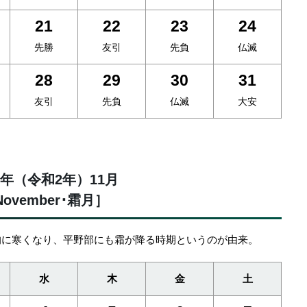
21
22
23
24
先勝
友引
先負
仏滅
28
29
30
31
友引
先負
仏滅
大安
20年（令和2年）11月
ovember･霜月］
的に寒くなり、平野部にも霜が降る時期というのが由来。
水
木
金
土