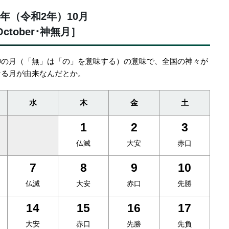
20年（令和2年）10月
ctober･神無月］
神の月（「無」は「の」を意味する）の意味で、全国の神々が
なる月が由来なんだとか。
水
木
金
土
1
2
3
仏滅
大安
赤口
7
8
9
10
仏滅
大安
赤口
先勝
14
15
16
17
大安
赤口
先勝
先負