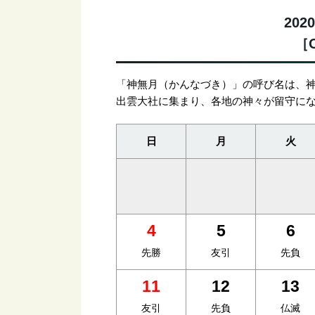
20
［O
「神無月（かんなづき）」の呼び名は、
出雲大社に集まり、各地の神々が留守に
日
月
火
4
5
6
先勝
友引
先負
11
12
13
友引
先負
仏滅