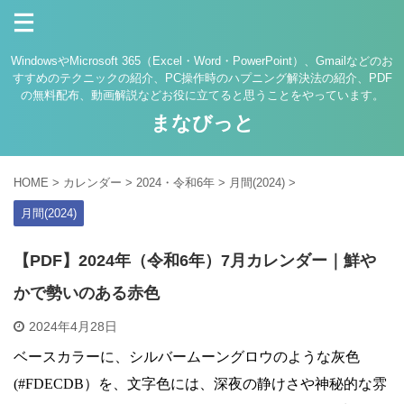
WindowsやMicrosoft 365（Excel・Word・PowerPoint）、Gmailなどのお
すすめのテクニックの紹介、PC操作時のハプニング解決法の紹介、PDF
の無料配布、動画解説などお役に立てると思うことをやっています。
まなびっと
HOME
>
カレンダー
>
2024・令和6年
>
月間(2024)
>
月間(2024)
【PDF】2024年（令和6年）7月カレンダー｜鮮や
かで勢いのある赤色
2024年4月28日
ベースカラーに、シルバームーングロウのような灰色
(#FDECDB）を、文字色には、深夜の静けさや神秘的な雰