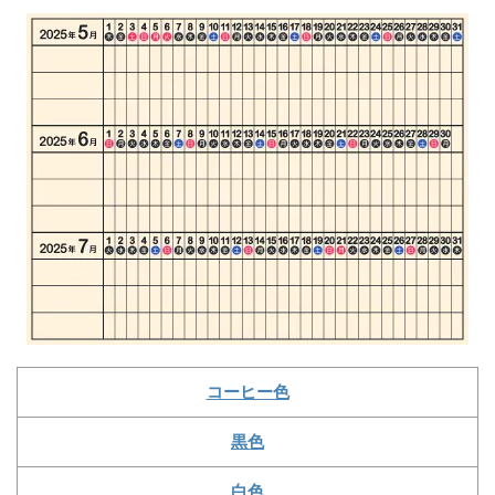
コーヒー色
黒色
白色