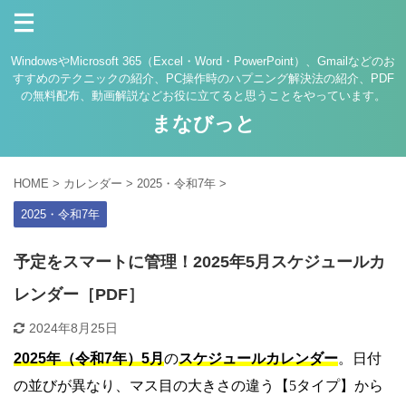
WindowsやMicrosoft 365（Excel・Word・PowerPoint）、Gmailなどのお
すすめのテクニックの紹介、PC操作時のハプニング解決法の紹介、PDF
の無料配布、動画解説などお役に立てると思うことをやっています。
まなびっと
HOME
>
カレンダー
>
2025・令和7年
>
2025・令和7年
予定をスマートに管理！2025年5月スケジュールカ
レンダー［PDF］
2024年8月25日
2025年（令和7年）5月
の
スケジュールカレンダー
。日付
の並びが異なり、マス目の大きさの違う【5タイプ】から