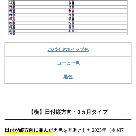
パパイヤホイップ色
コーヒー色
黒色
【横】日付縦方向・3ヵ月タイプ
日付が縦方向に並んだ
黒色を基調とした2025年（令和7