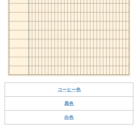
コーヒー色
黒色
白色