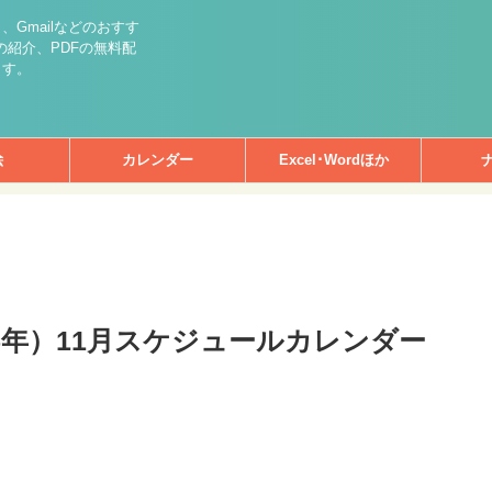
int）、Gmailなどのおすす
紹介、PDFの無料配
ます。
絵
カレンダー
Excel･Wordほか
和5年）11月スケジュールカレンダー