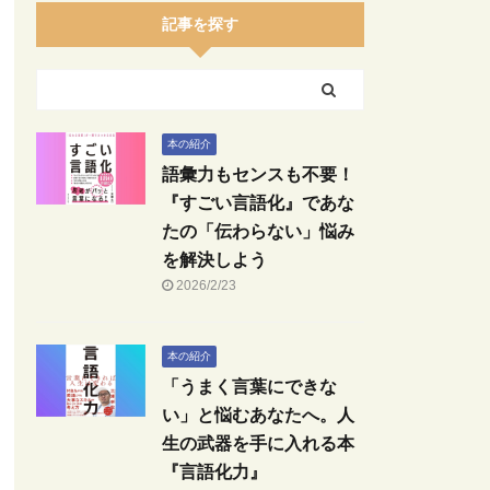
記事を探す
本の紹介
語彙力もセンスも不要！
『すごい言語化』であな
たの「伝わらない」悩み
を解決しよう
2026/2/23
本の紹介
「うまく言葉にできな
い」と悩むあなたへ。人
生の武器を手に入れる本
『言語化力』