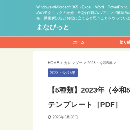
WindowsやMicrosoft 365（Excel・Word・PowerPo
めのテクニックの紹介、PC操作時のハプニング解決法の
布、動画解説などお役に立てると思うことをやってい
まなびっと
ホーム
塗り
HOME
>
カレンダー
>
2023・令和5年
>
2023・令和5年
【5種類】2023年（令
テンプレート［PDF］
2023年5月28日