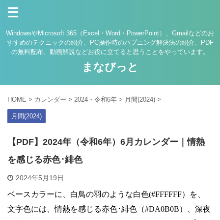
WindowsやMicrosoft 365（Excel・Word・PowerPoint）、Gmailなどのお
すすめのテクニックの紹介、PC操作時のハプニング解決法の紹介、PDF
の無料配布、動画解説などお役に立てると思うことをやっています。
まなびっと
HOME
>
カレンダー
>
2024・令和6年
>
月間(2024)
>
月間(2024)
【PDF】2024年（令和6年）6月カレンダー｜情熱
を感じる赤色･緋色
2024年5月19日
ベースカラーに、白鳥の羽のような白色(#FFFFFF）を、
文字色には、情熱を感じる赤色･緋色（#DA0B0B）、深夜