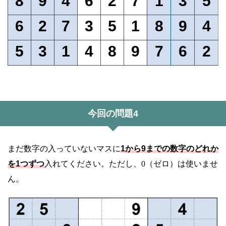
8
9
4
6
2
7
1
3
5
6
2
7
3
5
1
8
9
4
5
3
1
4
8
9
7
6
2
今回の問題4
まだ数字の入っていないマスに
1から9までの数字のどれか
を1つずつ
入れてください。ただし、0（ゼロ）は使いませ
ん。