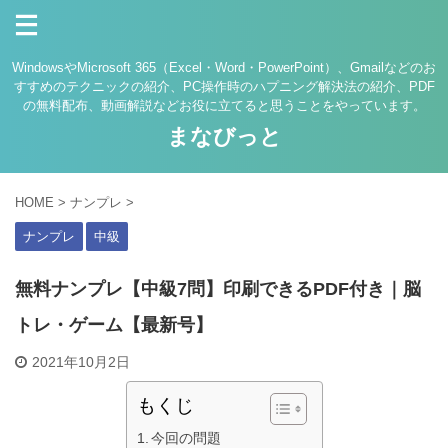
WindowsやMicrosoft 365（Excel・Word・PowerPoint）、Gmailなどのお
すすめのテクニックの紹介、PC操作時のハプニング解決法の紹介、PDF
の無料配布、動画解説などお役に立てると思うことをやっています。
まなびっと
HOME
>
ナンプレ
>
ナンプレ
中級
無料ナンプレ【中級7問】印刷できるPDF付き｜脳
トレ・ゲーム【最新号】
2021年10月2日
もくじ
今回の問題