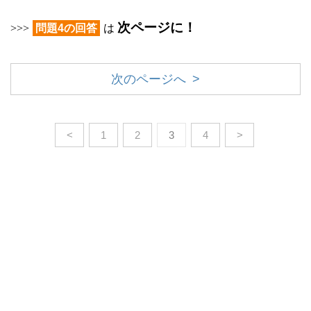
次ページに！
>>>
問題4の回答
は
次のページへ >
<
1
2
3
4
>