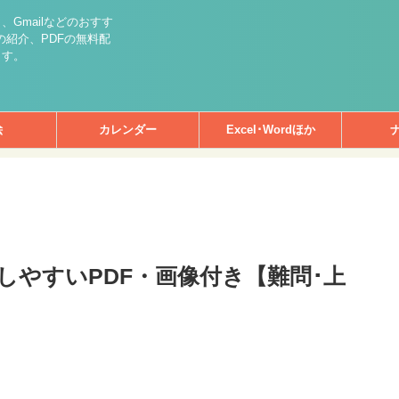
int）、Gmailなどのおすす
紹介、PDFの無料配
ます。
絵
カレンダー
Excel･Wordほか
刷しやすいPDF・画像付き【難問･上