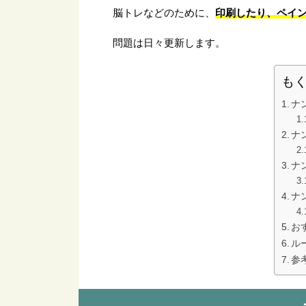
印刷したり、ペイ
脳トレなどのために、
問題は日々更新します。
も
ナ
ナ
ナ
ナ
お
ル
参