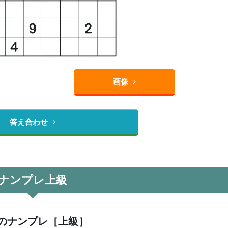
画像
答え合わせ
ナンプレ上級
のナンプレ［上級］