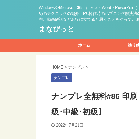
WindowsやMicrosoft 365（Excel・Word・PowerPo
めのテクニックの紹介、PC操作時のハプニング解決法の
布、動画解説などお役に立てると思うことをやってい
まなびっと
ホーム
塗り
HOME
>
ナンプレ
>
ナンプレ
ナンプレ全無料#86 印
級･中級･初級】
2022年7月21日