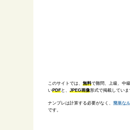
無料
このサイトでは、
で難問、上級、中級、
PDF
JPEG画像
い
と、
形式で掲載していま
ナンプレは計算する必要がなく、
簡単な
です。