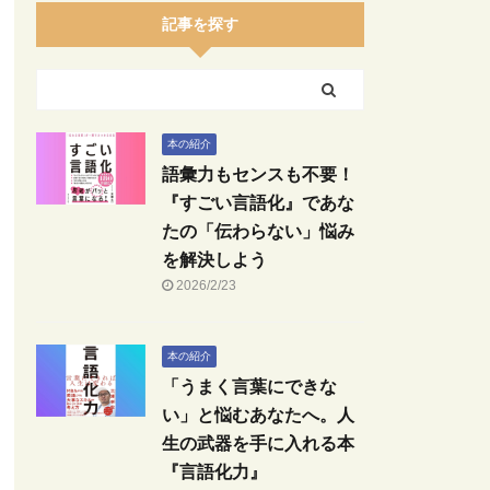
記事を探す
本の紹介
語彙力もセンスも不要！
『すごい言語化』であな
たの「伝わらない」悩み
を解決しよう
2026/2/23
本の紹介
「うまく言葉にできな
い」と悩むあなたへ。人
生の武器を手に入れる本
『言語化力』