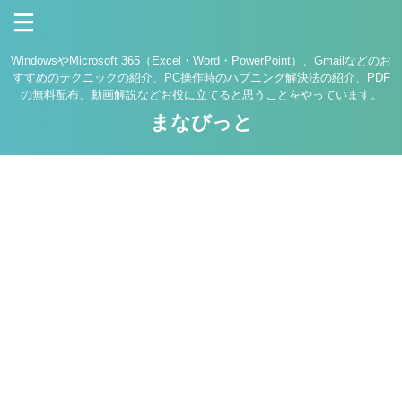
WindowsやMicrosoft 365（Excel・Word・PowerPoint）、Gmailなどのお
すすめのテクニックの紹介、PC操作時のハプニング解決法の紹介、PDF
の無料配布、動画解説などお役に立てると思うことをやっています。
まなびっと