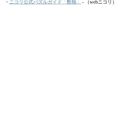
・
ニコリ公式パズルガイド「数独」
- （webニコリ）