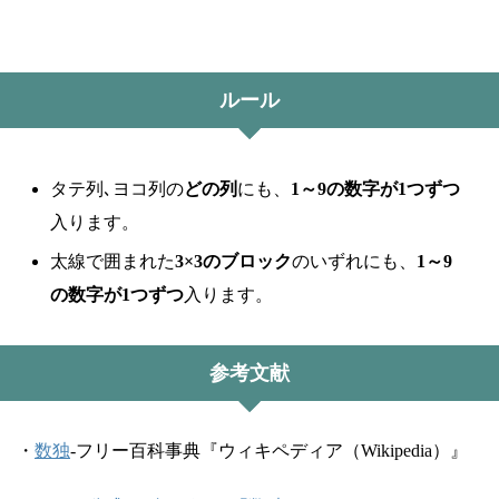
ルール
タテ列､ヨコ列の
どの列
にも、
1～9の数字が1つずつ
入ります。
太線で囲まれた
3×3のブロック
のいずれにも、
1～9
の数字が1つずつ
入ります。
参考文献
・
数独
-フリー百科事典『ウィキペディア（Wikipedia）』