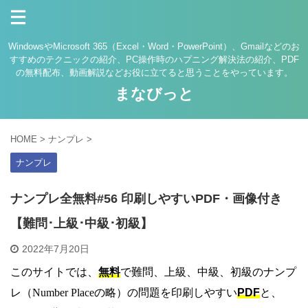
WindowsやMicrosoft 365（Excel・Word・PowerPoint）、Gmailなどのお
すすめのテクニックの紹介、PC操作時のハプニング解決法の紹介、PDF
の無料配布、動画解説などお役に立てると思うことをやっています。
まなびっと
HOME
>
ナンプレ
>
ナンプレ
ナンプレ全無料#56 印刷しやすいPDF・画像付き
【難問･上級･中級･初級】
2022年7月20日
このサイトでは、
無料
で難問、上級、中級、初級のナンプ
レ（Number Placeの略）の問題を印刷しやすい
PDF
と、