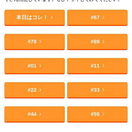
本日はコレ！
#67
#78
#89
#01
#11
#22
#33
#44
#55