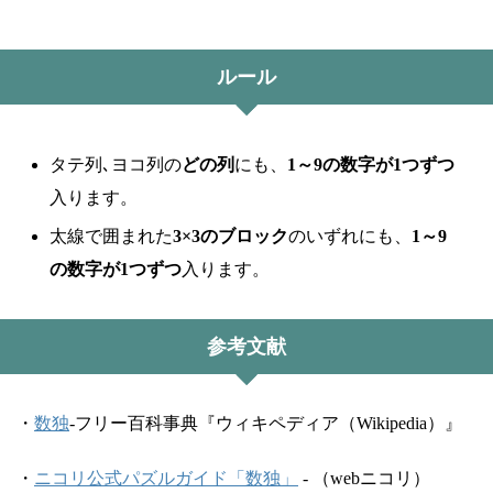
ルール
タテ列､ヨコ列の
どの列
にも、
1～9の数字が1つずつ
入ります。
太線で囲まれた
3×3のブロック
のいずれにも、
1～9
の数字が1つずつ
入ります。
参考文献
・
数独
-フリー百科事典『ウィキペディア（Wikipedia）』
・
ニコリ公式パズルガイド「数独」
- （webニコリ）