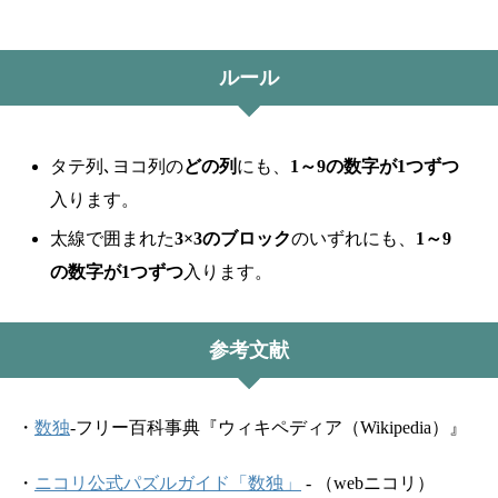
ルール
タテ列､ヨコ列の
どの列
にも、
1～9の数字が1つずつ
入ります。
太線で囲まれた
3×3のブロック
のいずれにも、
1～9
の数字が1つずつ
入ります。
参考文献
・
数独
-フリー百科事典『ウィキペディア（Wikipedia）』
・
ニコリ公式パズルガイド「数独」
- （webニコリ）