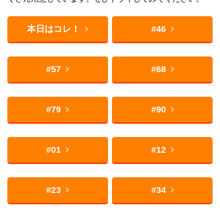
本日はコレ！
#46
#57
#68
#79
#90
#01
#12
#23
#34