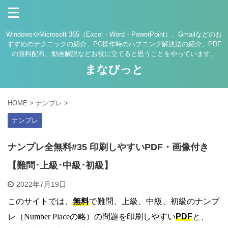
WindowsやMicrosoft 365（Excel・Word・PowerPoint）、Gmailなどのお
すすめのテクニックの紹介、PC操作時のハプニング解決法の紹介、PDF
の無料配布、動画解説などお役に立てると思うことをやっています。
まなびっと
HOME
>
ナンプレ
>
ナンプレ
ナンプレ全無料#35 印刷しやすいPDF・画像付き
【難問･上級･中級･初級】
2022年7月19日
このサイトでは、
無料
で難問、上級、中級、初級のナンプ
レ（Number Placeの略）の問題を印刷しやすい
PDF
と、