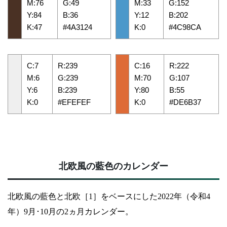
M:76
G:49
M:33
G:152
Y:84
B:36
Y:12
B:202
K:47
#4A3124
K:0
#4C98CA
C:7
R:239
C:16
R:222
M:6
G:239
M:70
G:107
Y:6
B:239
Y:80
B:55
K:0
#EFEFEF
K:0
#DE6B37
北欧風の藍色のカレンダー
北欧風の藍色と北欧［1］をベースにした2022年（令和4
年）9月･10月の2ヵ月カレンダー。