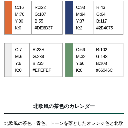
C:16
R:222
C:93
R:43
M:70
G:107
M:84
G:64
Y:80
B:55
Y:37
B:117
K:0
#DE6B37
K:2
#2B4075
C:7
R:239
C:66
R:102
M:6
G:239
M:32
G:148
Y:6
B:239
Y:66
B:108
K:0
#EFEFEF
K:0
#66946C
北欧風の茶色のカレンダー
北欧風の茶色・青色、トーンを落としたオレンジ色と北欧