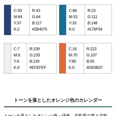
C:93
R:43
C:86
R:23
M:84
G:64
M:53
G:111
Y:37
B:117
Y:33
B:148
K:2
#2B4075
K:0
#176F94
C:7
R:239
C:16
R:222
M:6
G:239
M:70
G:107
Y:6
B:239
Y:80
B:55
K:0
#EFEFEF
K:0
#DE6B37
トーンを落としたオレンジ色のカレンダー
トーンを落としたオレンジ色・緑色、北欧風の青と北欧