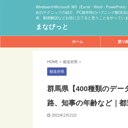
WindowsやMicrosoft 365（Excel・Word・PowerPo
めのテクニックの紹介、PC操作時のハプニング解決法の
布、動画解説などお役に立てると思うことをやってい
まなびっと
ホーム
塗り
HOME
>
都道府県
>
都道府県
群馬県【400種類のデ
路、知事の年齢など｜都
2021年2月21日