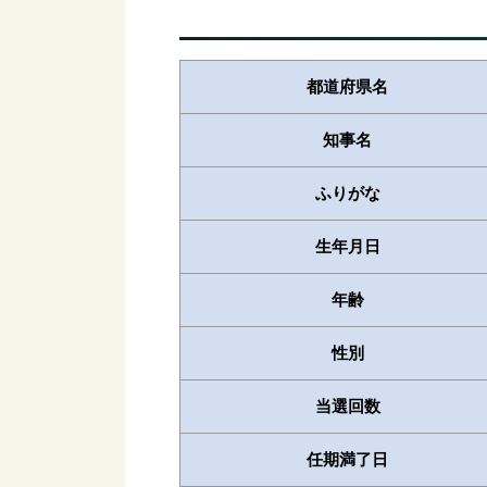
都道府県名
知事名
ふりがな
生年月日
年齢
性別
当選
回数
任期満了日