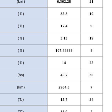
(k㎡)
6,362.28
21
(％)
35.8
19
(％)
17.4
9
(％)
3.13
19
(％)
107.44888
8
(％)
14
25
(ha)
45.7
30
(km)
2904.5
7
(℃)
15.7
34
(℃)
38.9
2