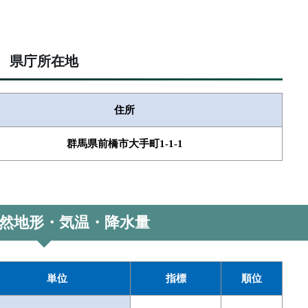
県庁所在地
住所
群馬県前橋市大手町1-1-1
然地形・気温・降水量
単位
指標
順位