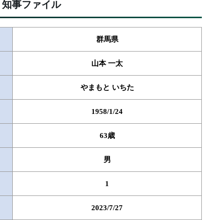
知事ファイル
群馬県
山本 一太
やまもと いちた
1958/1/24
63歳
男
1
2023/7/27