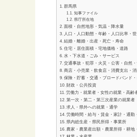
群馬県
知事ファイル
県庁所在地
面積・自然地形・気温・降水量
人口・人口動態・年齢・人口比率・世
結婚・離婚・出産・死亡・寿命
住宅・居住面積・宅地価格・道路
水・下水道・ごみ・サービス
交通事故・犯罪・火災・公害・自然・
商店・小売業・飲食店・消費支出・消
保険・貯蓄・交通・ブロードバンド・
財政・公共投資
労働力・就業者・女性の就業・高齢
第一次・第二・第三次産業の就業者
求人・県外への就業・通学
労働時間・給与・賃金・家計・通勤
県内総生産・県民所得・事業所
農家・農業産出額・農業所得・耕地
林業・水産業