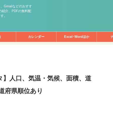
int）、Gmailなどのおすす
紹介、PDFの無料配
ます。
絵
カレンダー
Excel･Wordほか
ータ】人口、気温・気候、面積、道
道府県順位あり