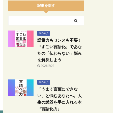
記事を探す
本の紹介
語彙力もセンスも不要！
『すごい言語化』であな
たの「伝わらない」悩み
を解決しよう
2026/2/23
本の紹介
「うまく言葉にできな
い」と悩むあなたへ。人
生の武器を手に入れる本
『言語化力』