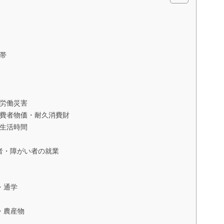
帯
労働災害
費者物価・耐久消費財
生活時間
者・障がい者の就業
・通学
・農産物