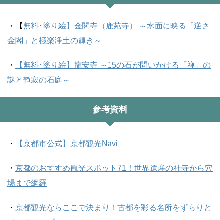
・【
無料･塗り絵】金閣寺（鹿苑寺） ～水面に映る「逆さ
金閣」と極楽浄土の輝き～
・
【無料･塗り絵】龍安寺 ～15の石が問いかける「禅」の
謎と静寂の石庭～
参考資料
・
【京都市公式】京都観光Navi
・
京都のおすすめ観光スポット71！世界遺産の社寺から穴
場まで網羅
・
京都観光ならここで決まり！古都を彩る名所をずらりと