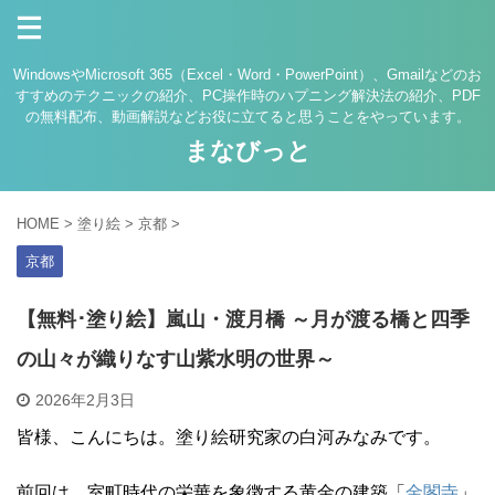
WindowsやMicrosoft 365（Excel・Word・PowerPoint）、Gmailなどのお
すすめのテクニックの紹介、PC操作時のハプニング解決法の紹介、PDF
の無料配布、動画解説などお役に立てると思うことをやっています。
まなびっと
HOME
>
塗り絵
>
京都
>
京都
【無料･塗り絵】嵐山・渡月橋 ～月が渡る橋と四季
の山々が織りなす山紫水明の世界～
2026年2月3日
皆様、こんにちは。塗り絵研究家の白河みなみです。
前回は、室町時代の栄華を象徴する黄金の建築「
金閣寺
」