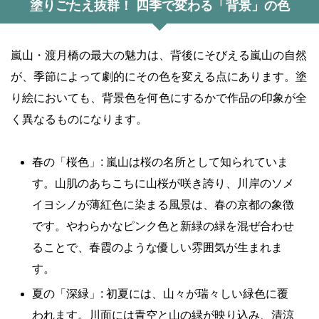
塗りごたえ抜群！ 四季で変わる「背景」の色
嵐山・渡月橋の最大の魅力は、背後にそびえる嵐山の自然
が、季節によって劇的にその色を変える点にあります。塗
り絵においても、背景色を何色にするかで作品の印象が全
く異なるものになります。
春の「桜色」: 嵐山は桜の名所として知られていま
す。山肌のあちこちに山桜が咲き誇り、川岸のソメ
イヨシノが薄紅色に染まる風景は、春の京都の象徴
です。やわらかなピンク色と新緑の緑を混ぜ合わせ
ることで、春霞のような優しい雰囲気が生まれま
す。
夏の「深緑」: 初夏には、山々が瑞々しい緑色に覆
われます。川面には青空と山の緑が映り込み、清涼