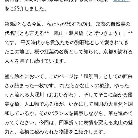
をご紹介しました。
第6回となる今回、私たちが旅するのは、京都の自然美の
代名詞とも言える**「嵐山・渡月橋（とげつきょう）」**
です。 平安時代から貴族たちの別荘地として愛されてき
たこの地は、桜や紅葉の名所として知られ、京都を訪れる
人々を魅了し続けています。
塗り絵本において、このページは「風景画」としての面白
さが詰まった一枚です。 なだらかな山々の稜線、ゆった
りと流れる大堰川（おおいがわ）、そしてそこに架かる優
美な橋。人工物である橋が、いかにして周囲の大自然と調
和しているか。そのバランスを観察しながら、筆を進めて
みてください。今回は、四季折々に表情を変える嵐山の魅
力と、名橋に秘められた物語をご紹介します。