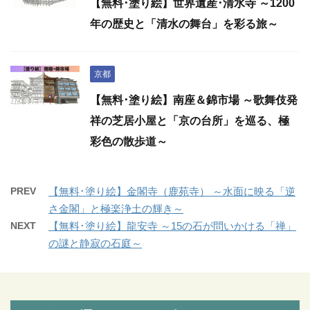
【無料･塗り絵】世界遺産･清水寺 ～1200
年の歴史と「清水の舞台」を彩る旅～
京都
【無料･塗り絵】南座＆錦市場 ～歌舞伎発
祥の芝居小屋と「京の台所」を巡る、極
彩色の散歩道～
PREV
【無料･塗り絵】金閣寺（鹿苑寺） ～水面に映る「逆
さ金閣」と極楽浄土の輝き～
NEXT
【無料･塗り絵】龍安寺 ～15の石が問いかける「禅」
の謎と静寂の石庭～