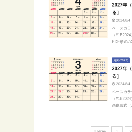
2027
る］
2024/8/4
ベースカラ
（#1B20
PDF形式の2
月間(2027)
2027
る］
2024/8/4
ベースカラ
（#1B20
画像形式（JP
« Prev
1
2