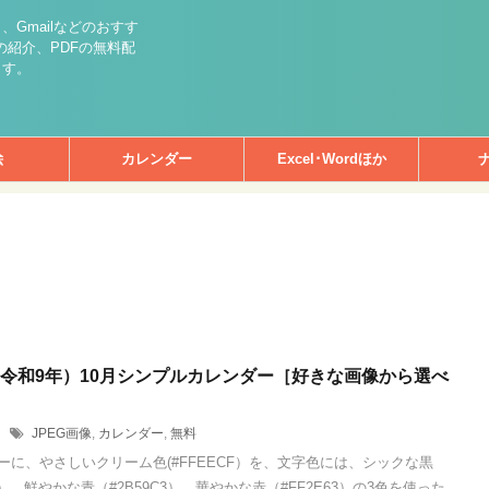
int）、Gmailなどのおすす
紹介、PDFの無料配
ます。
絵
カレンダー
Excel･Wordほか
年（令和9年）10月シンプルカレンダー［好きな画像から選べ
1
JPEG画像
,
カレンダー
,
無料
ーに、やさしいクリーム色(#FFEECF）を、文字色には、シックな黒
24）、鮮やかな青（#2B59C3）、華やかな赤（#FF2E63）の3色を使った