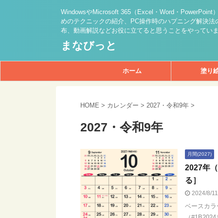
WindowsやMicrosoft 365（Excel・Word・PowerPo
めのテクニックの紹介、PC操作時のハプニング解決法の
布、動画解説などお役に立てると思うことをやってい
まなびっと
ホーム
塗り
HOME
>
カレンダー
>
2027・令和9年
>
2027・令和9年
月間(2027)
2027
る］
2024/8/1
ベースカラ
（#1B20