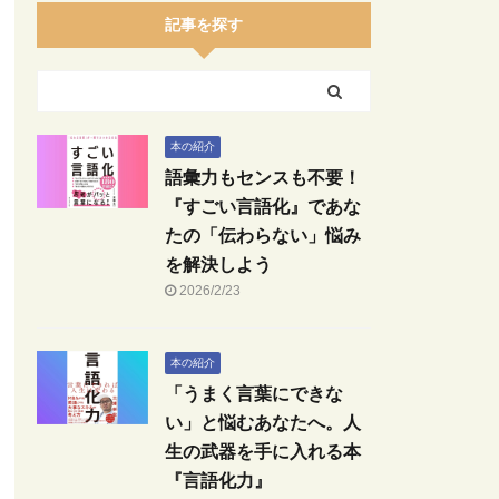
記事を探す
本の紹介
語彙力もセンスも不要！
『すごい言語化』であな
たの「伝わらない」悩み
を解決しよう
2026/2/23
本の紹介
「うまく言葉にできな
い」と悩むあなたへ。人
生の武器を手に入れる本
『言語化力』