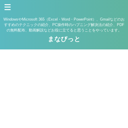
WindowsやMicrosoft 365（Excel・Word・PowerPoint）、Gmailなどのお
すすめのテクニックの紹介、PC操作時のハプニング解決法の紹介、PDF
の無料配布、動画解説などお役に立てると思うことをやっています。
まなびっと