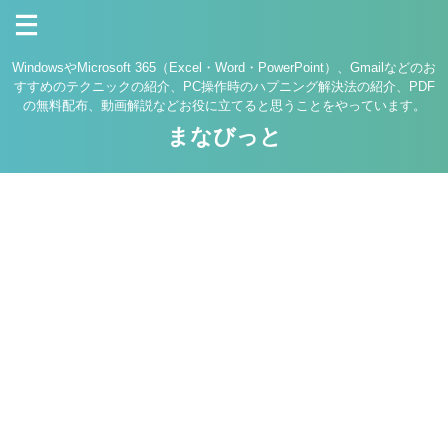
WindowsやMicrosoft 365（Excel・Word・PowerPoint）、Gmailなどのお
すすめのテクニックの紹介、PC操作時のハプニング解決法の紹介、PDF
の無料配布、動画解説などお役に立てると思うことをやっています。
まなびっと