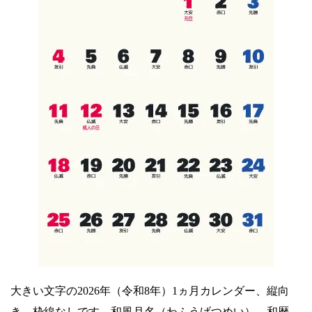
大きい文字の2026年（令和8年）1ヵ月カレンダー、縦向
き、枠線なしです。和風月名（わふうげつめい）、和暦、