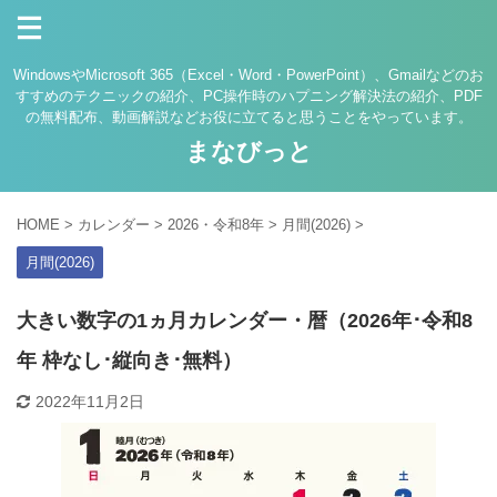
WindowsやMicrosoft 365（Excel・Word・PowerPoint）、Gmailなどのお
すすめのテクニックの紹介、PC操作時のハプニング解決法の紹介、PDF
の無料配布、動画解説などお役に立てると思うことをやっています。
まなびっと
HOME
>
カレンダー
>
2026・令和8年
>
月間(2026)
>
月間(2026)
大きい数字の1ヵ月カレンダー・暦（2026年･令和8
年 枠なし･縦向き･無料）
2022年11月2日