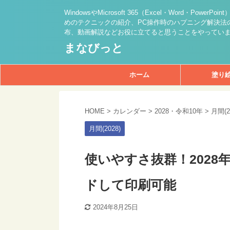
WindowsやMicrosoft 365（Excel・Word・PowerPo
めのテクニックの紹介、PC操作時のハプニング解決法の
布、動画解説などお役に立てると思うことをやってい
まなびっと
ホーム
塗り
HOME
>
カレンダー
>
2028・令和10年
>
月間(2
月間(2028)
使いやすさ抜群！2028
ドして印刷可能
2024年8月25日