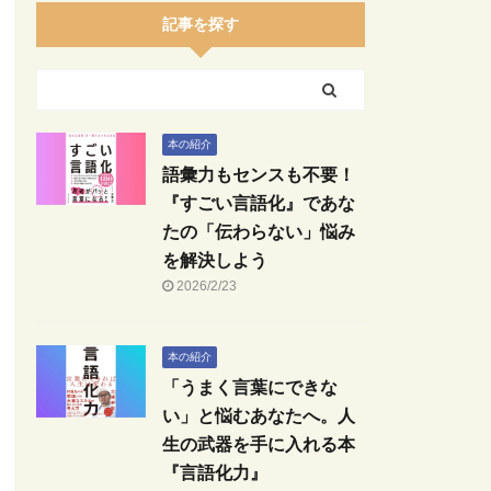
記事を探す
本の紹介
語彙力もセンスも不要！
『すごい言語化』であな
たの「伝わらない」悩み
を解決しよう
2026/2/23
本の紹介
「うまく言葉にできな
い」と悩むあなたへ。人
生の武器を手に入れる本
『言語化力』