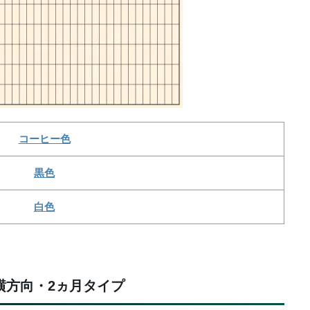
コーヒー色
黒色
白色
横方向・2ヵ月タイプ