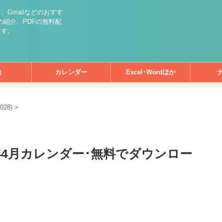
int）、Gmailなどのおすす
紹介、PDFの無料配
ます。
絵
カレンダー
Excel･Wordほか
028)
>
年4月カレンダー･無料でダウンロー