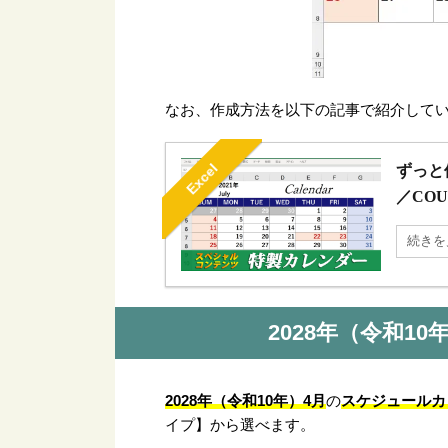
なお、作成方法を以下の記事で紹介して
Excel
ずっと
／COU
続きを
2028年（令和1
2028年（令和10年）4月
スケジュールカ
の
イプ】から選べます。