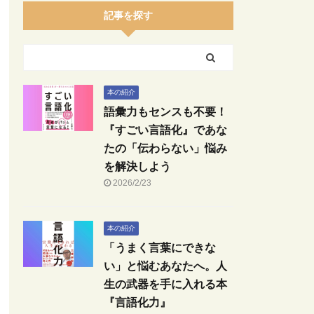
記事を探す
本の紹介
語彙力もセンスも不要！
『すごい言語化』であな
たの「伝わらない」悩み
を解決しよう
2026/2/23
本の紹介
「うまく言葉にできな
い」と悩むあなたへ。人
生の武器を手に入れる本
『言語化力』