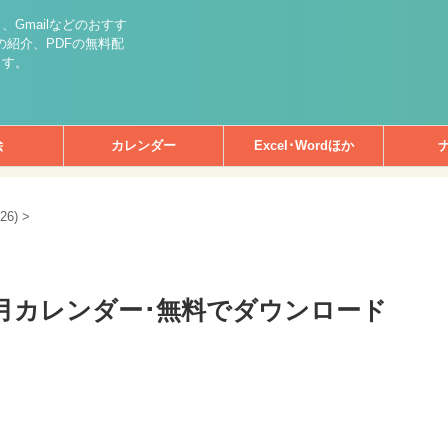
int）、Gmailなどのおすす
紹介、PDFの無料配
ます。
絵
カレンダー
Excel･Wordほか
26)
>
8月カレンダー･無料でダウンロード