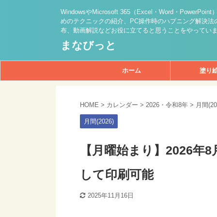
WindowsやMicrosoft 365（Excel・Word・PowerPo
めのテクニックの紹介、PC操作時のハプニング解決法の
布、動画解説などお役に立てると思うことをやってい
まなびっと
ホーム
塗り
HOME
>
カレンダー
>
2026・令和8年
>
月間(20
月間(2026)
【月曜始まり】2026年
して印刷可能
2025年11月16日