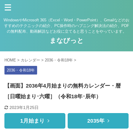
WindowsやMicrosoft 365（Excel・Word・PowerPoint）、Gmailなどのお
すすめのテクニックの紹介、PC操作時のハプニング解決法の紹介、PDF
の無料配布、動画解説などお役に立てると思うことをやっています。
まなびっと
HOME
>
カレンダー
>
2036・令和18年
>
2036・令和18年
【画面】2036年4月始まりの無料カレンダー・暦
［日曜始まり･六曜］（令和18年･辰年）
2023年1月25日
1月始まり
2035年