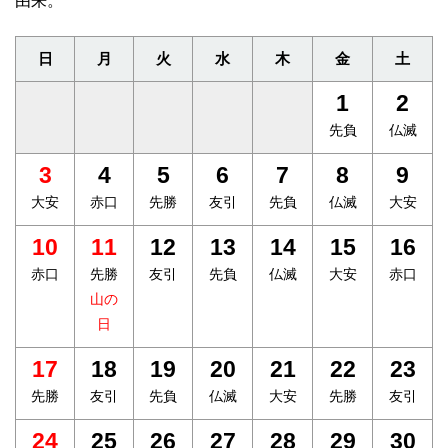
由来。
日
月
火
水
木
金
土
1
2
先負
仏滅
3
4
5
6
7
8
9
大安
赤口
先勝
友引
先負
仏滅
大安
10
11
12
13
14
15
16
赤口
先勝
友引
先負
仏滅
大安
赤口
山の
日
17
18
19
20
21
22
23
先勝
友引
先負
仏滅
大安
先勝
友引
24
25
26
27
28
29
30