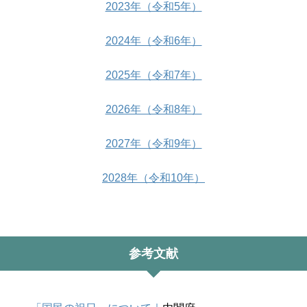
2023年（令和5年）
2024年（令和6年）
2025年（令和7年）
2026年（令和8年）
2027年（令和9年）
2028年（令和10年）
参考文献