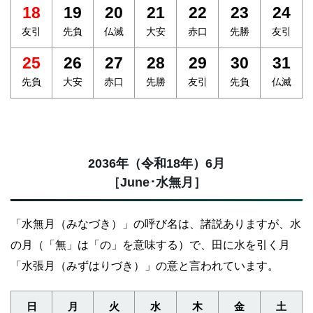
18
19
20
21
22
23
24
友引
先負
仏滅
大安
赤口
先勝
友引
25
26
27
28
29
30
31
先負
大安
赤口
先勝
友引
先負
仏滅
2036年（令和18年）6月
［June･水無月］
「水無月（みなづき）」の呼び名は、諸説ありますが、水
の月（「無」は「の」を意味する）で、田に水を引く月
「水張月（みずはりづき）」の意と言われています。
日
月
火
水
木
金
土