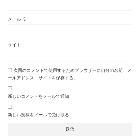
メール
※
サイト
次回のコメントで使用するためブラウザーに自分の名前、メ
ールアドレス、サイトを保存する。
新しいコメントをメールで通知
新しい投稿をメールで受け取る