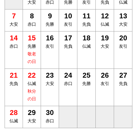
大安
赤口
先勝
友引
先負
仏滅
7
8
9
10
11
12
13
大安
赤口
先勝
友引
先負
仏滅
大安
14
15
16
17
18
19
20
赤口
先勝
友引
先負
仏滅
大安
友引
敬老
の日
21
22
23
24
25
26
27
先負
仏滅
大安
赤口
先勝
友引
先負
秋分
の日
28
29
30
仏滅
大安
赤口