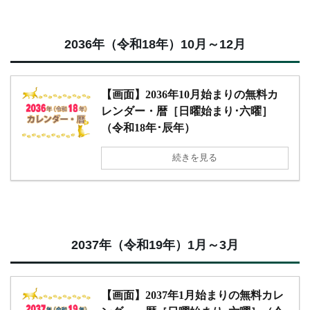
2036年（令和18年）10月～12月
【画面】2036年10月始まりの無料カ
レンダー・暦［日曜始まり･六曜］
（令和18年･辰年）
続きを見る
2037年（令和19年）1月～3月
【画面】2037年1月始まりの無料カレ