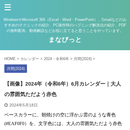
WindowsやMicrosoft 365（Excel・Word・PowerPoint）、Gmailなどのお
すすめのテクニックの紹介、PC操作時のハプニング解決法の紹介、PDF
の無料配布、動画解説などお役に立てると思うことをやっています。
まなびっと
HOME
>
カレンダー
>
2024・令和6年
>
月間(2024)
>
月間(2024)
【画像】2024年（令和6年）6月カレンダー｜大人
の雰囲気ただよう赤色
2024年5月18日
ベースカラーに、朝焼けの空に浮かぶ雲のような青色
(#EAF0F0）を、文字色には、大人の雰囲気ただよう赤色